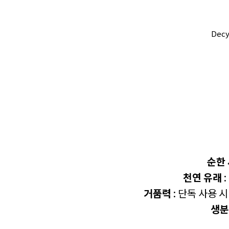
Dec
순한
천연 유래
:
거품력
: 단독 사용 
생분