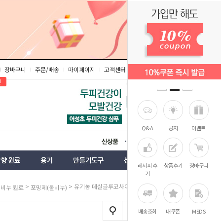
장바구니
주문/배송
마이페이지
고객센터
즐겨찾기
인
Q&A
공지
이벤트
상품
벤트
레시피 후
상품후기
장바구니
기
>
>
> 유기농 데실글루코사이드(코나코파)
비누 원료
포밍제(물비누)
배송조회
내쿠폰
MSDS