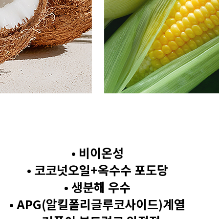
• 비이온성
• 코코넛오일+옥수수 포도당
• 생분해 우수
• APG(알킬폴리글루코사이드)계열