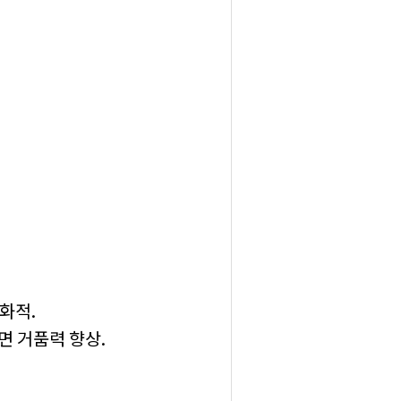
화적.
면 거품력 향상.