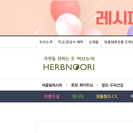
회사소개
학교/관공서 혜택
도매몰
맞춤형화장품 조제
름레시피
업·화이트닝
모두피건강