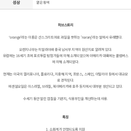
성상
옅은 황색
허브스토리
‘orange'라는 이름은 산스크리트어로 과일을 뜻하는 ’naranj'라는 말에서 유래했다.
오렌지나무는 히말라야와 중국 남서부 지역이 원산지로 알려져 있다.
유럽에는 16세기 초에 포르투칼 탐험가들에 의해 소개되었으며 아메리카 대륙에는 콜럼버스
에 의해 소개되었다.
현재는 미국의 캘리포니아, 플로리다, 지중해 지역, 프랑스, 스페인, 이탈리아 등에서 대규모
로 경작된다.
에센셜오일은 이스라엘, 브라질, 북아메리카와 호주 등지에서 대부분 생산되고 있다.
수세기 동안 말린 껍질을 기관지, 식용부진을 개선하는데 사용.
특징
1. 소화계가 안정되도록 지원