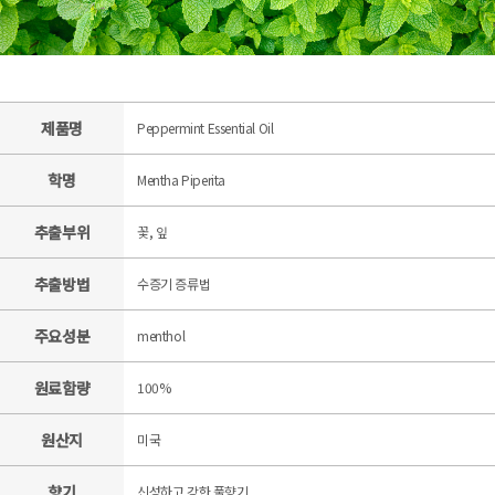
제품명
Peppermint Essential Oil
학명
Mentha Piperita
추출부위
꽃, 잎
추출방법
수증기 증류법
주요성분
menthol
원료함량
100%
원산지
미국
향기
신성하고 강한 풀향기