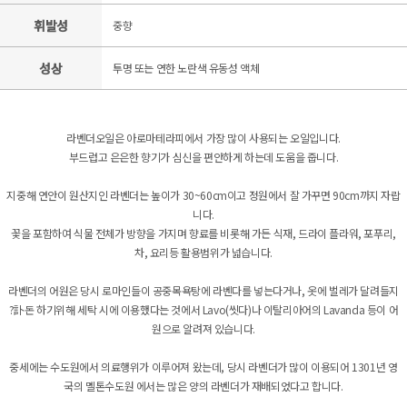
휘발성
중향
성상
투명 또는 연한 노란색 유동성 액체
라벤더오일은 아로마테라피에서 가장 많이 사용되는 오일입니다.
부드럽고 은은한 향기가 심신을 편안하게 하는데 도움을 줍니다.
지중해 연안이 원산지인 라벤더는 높이가 30~60cm이고 정원에서 잘 가꾸면 90cm까지 자랍
니다.
꽃을 포함하여 식물 전체가 방향을 가지며 향료를 비롯해 가든 식재, 드라이 플라워, 포푸리,
차, 요리등 활용범위가 넓습니다.
라벤더의 어원은 당시 로마인들이 공중목욕탕에 라벤다를 넣는다거나, 옷에 벌레가 달려들지
?訃돈 하기위해 세탁 시에 이용했다는 것에서 Lavo(씻다)나 이탈리아어의 Lavanda 등이 어
원으로 알려져 있습니다.
중세에는 수도원에서 의료행위가 이루어져 왔는데, 당시 라벤더가 많이 이용되어 1301년 영
국의 멜톤수도원 에서는 많은 양의 라벤더가 재배되었다고 합니다.