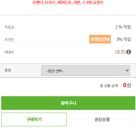
라벤더, 티트리, 페퍼민트, 레몬, 스위트오렌지
1 % 적립
적립금
추천인안내
3% 적립
추천인
(조건)
배송비
용량
0
원
총 상품 금액
장바구니
구매하기
관심상품