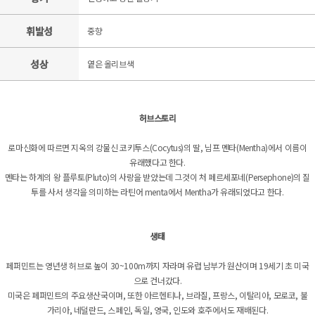
휘발성
중향
성상
옅은 올리브색
허브스토리
로마신화에 따르면 지옥의 강물신 코키투스(Cocytus)의 딸, 님프 멘타(Mentha)에서 이름이
유래했다고 한다.
멘타는 하계의 왕 플루토(Pluto)의 사랑을 받았는데 그것이 처 페르세포네(Persephone)의 질
투를 사서 생각을 의미하는 라틴어 menta에서 Mentha가 유래되었다고 한다.
생태
페퍼민트는 영년생 허브로 높이 30~100m까지 자라며 유럽 남부가 원산이며 19세기 초 미국
으로 건너갔다.
미국은 페퍼민트의 주요생산국이며, 또한 아르헨티나, 브라질, 프랑스, 이탈리아, 모로코, 불
가리아, 네덜란드, 스페인, 독일, 영국, 인도와 호주에서도 재배된다.