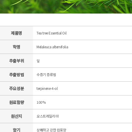
제품명
Tea tree Essential Oil
학명
Melaleuca alternifolia
추출부위
잎
추출방법
수증기 증류법
주요성분
terpinene-4-ol
원료함량
100%
원산지
오스트레일리아
향기
상쾌하고 강한 캄포향