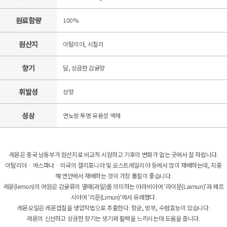
원료함량
100%
원산지
이탈리아, 시칠리
향기
달, 상큼한 감귤향
휘발성
상향
성상
연노랑 투명 유용성 액체
레몬은 중국 남동부가 원산지로 비교적 시원하고 기후의 변화가 없는 곳에서 잘 자랍니다.
이탈리아 · 에스파냐 · 미국의 캘리포니아 및 오스트레일리아 등에서 많이 재배하는데, 지중
해 연안에서 재배하는 것이 가장 품질이 좋습니다.
레몬(lemon)의 어원은 감귤류의 열매(과일)를 의미하는 아라비아어 '라이문(Laimun)'과 페르
시아어 '리문(Limun)'에서 유래했다.
레몬오일은 레몬껍질을 냉압착법으로 추출한다. 항균, 방부, 수렴효능이 있습니다.
레몬의 신선하고 상큼한 향기는 생기와 활력을 느끼시는데 도움을 줍니다.