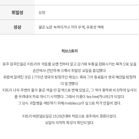
휘발성
상향
성상
엷은 노란 녹색이거나 거의 무색, 유용성 액체
허브스토리
호주 원주민들은 티트리의 약효를 오랜 전부터 알고 감기와 두통을 완화시키는 목적으로 잎을
손안에서 간단하게 으깨서 휘발성 오일을 흡입했다.
유럽에 알려진 것은 1770년 영국의 탐험가인 제임스 쿡과 그의 동료들이 영국 해안을 탐험하
다 발견했다.
티트리 나무 주변의 물이 붉은 색을 띤 갈색으로 변해 있었고, 그 색이 홍차와 비슷하여 잎사귀
를 우려내어 차로 마시기 시작했다. 그래서 이름이 tea tree(차나무)가 되었다.
그 당시 괴혈병을 예방하기 위해 melaleuca의 잎으로 차가 만들어 졌다.
티트리에센셜오일은 1920년대에 처음으로 호주에서 증류되었다.
오일의 의학적 특성이 확인되었다.