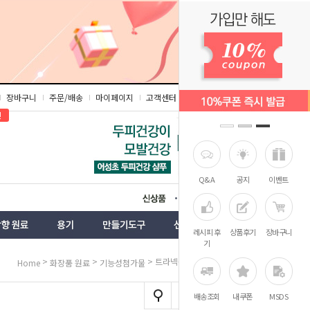
장바구니
주문/배송
마이페이지
고객센터
즐겨찾기
인
Q&A
공지
이벤트
상품
벤트
레시피 후
상품후기
장바구니
기
>
>
> 트라넥삼산 펩타이드
Home
화장품 원료
기능성첨가물
배송조회
내쿠폰
MSDS