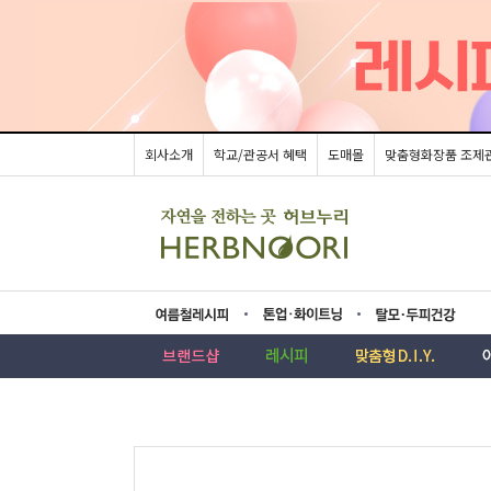
회사소개
학교/관공서 혜택
도매몰
맞춤형화장품 조제
름레시피
업·화이트닝
모두피건강