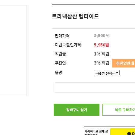
트라넥삼산 펩타이드
판매가격
8,500
원
이벤트 할인가격
5,950원
적립금
1% 적립
추천인
3% 적립
추천인안내
용량
장바구니 담기
바로 구매하