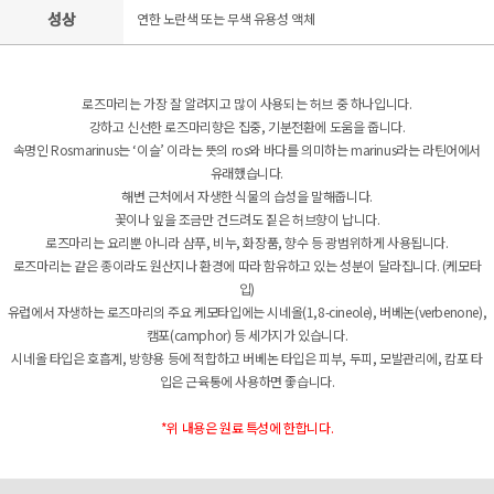
성상
연한 노란색 또는 무색 유용성 액체
로즈마리는 가장 잘 알려지고 많이 사용되는 허브 중 하나입니다.
강하고 신선한 로즈마리향은 집중, 기분전환에 도움을 줍니다.
속명인 Rosmarinus는 ‘이슬’ 이라는 뜻의 ros와 바다를 의미하는 marinus라는 라틴어에서
유래했습니다.
해변 근처에서 자생한 식물의 습성을 말해줍니다.
꽃이나 잎을 조금만 건드려도 짙은 허브향이 납니다.
로즈마리는 요리뿐 아니라 샴푸, 비누, 화장품, 향수 등 광범위하게 사용됩니다.
로즈마리는 같은 종이라도 원산지나 환경에 따라 함유하고 있는 성분이 달라집니다. (케모타
입)
유럽에서 자생하는 로즈마리의 주요 케모타입에는 시네올(1,8-cineole), 버베논(verbenone),
캠포(camphor) 등 세가지가 있습니다.
시네올 타입은 호흡계, 방향용 등에 적합하고 버베논 타입은 피부, 두피, 모발관리에, 캄포 타
입은 근육통에 사용하면 좋습니다.
*위 내용은 원료 특성에 한합니다.