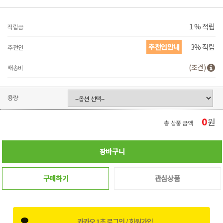
1 % 적립
적립금
추천인안내
3% 적립
추천인
(조건)
배송비
용량
0
원
총 상품 금액
장바구니
구매하기
관심상품
카카오 1초 로그인 / 회원가입