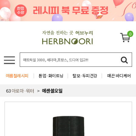
0
여름철레시피
톤업·화이트닝
탈모·두피건강
매끈 바디케어
63
아로마·워터
에센셜오일