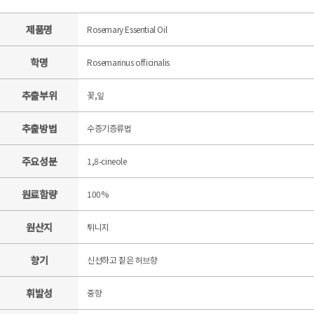
제품명
Rosemary Essential Oil
학명
Rosemarinus officinalis
추출부위
꽃,잎
추출방법
수증기증류법
주요성분
1,8-cineole
원료함량
100%
원산지
튀니지
향기
신선하고 짙은 허브향
휘발성
중향