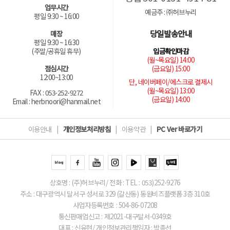
업무시간
예금주 : ㈜허브누리
평일 9:30 ~ 16:00
당일발송안내
매장
평일 9:30 ~ 16:30
입금확인마감
(주말/공휴일 휴무)
(월~목요일) 14:00
(금요일) 15:00
점심시간
12:00~13:00
단, 네이버페이/에스크로 결제시
(월~목요일) 13:00
FAX : 053-252-9272
(금요일) 14:00
Email : herbnoori@hanmail.net
이용안내
|
개인정보처리방침
|
이용약관
|
PC Ver 바로가기
상호명 : (주)허브누리/ 전화 : TEL : 053)252-9276
주소 : 대구광역시 달서구 성서로 329 (갈산동) 동원비즈플랫폼 3층 310호
사업자등록번호 : 504-86-07208
통신판매업신고 : 제2021-대구달서-0349호
대표 : 신유현/ 개인정보관리책임자 : 박종선