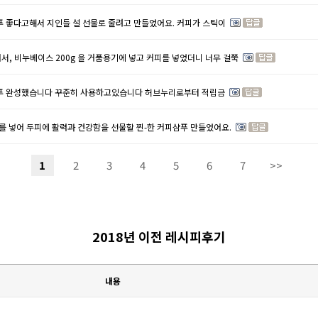
푸 좋다고해서 지인들 설 선물로 줄려고 만들었어요. 커피가 스틱이
, 비누베이스 200g 을 거품용기에 넣고 커피를 넣었더니 너무 걸쭉
샴푸 완성했습니다 꾸준히 사용하고있습니다 허브누리로부터 적립금
를 넣어 두피에 활력과 건강함을 선물할 찐-한 커피샴푸 만들었어요.
1
2
3
4
5
6
7
>>
2018년 이전 레시피후기
내용