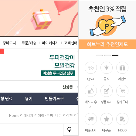
장바구니
주문/배송
마이페이지
고객센터
즐겨찾기
인
Q&A
공지
이벤트
상품
벤트
레시피 후
상품후기
장바구니
기
>
>
>
> 진한 커피 샴푸
Home
레시피
헤어·두피·바디
샴푸
배송조회
내쿠폰
MSDS