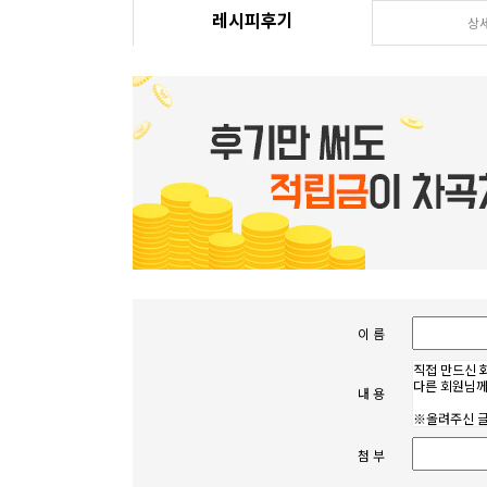
레시피후기
상
이 름
내 용
첨 부