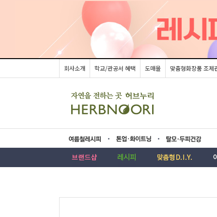
회사소개
학교/관공서 혜택
도매몰
맞춤형화장품 조제
름레시피
업·화이트닝
모두피건강