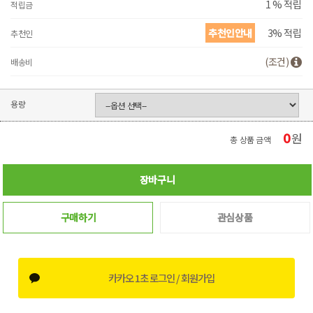
1 % 적립
적립금
추천인안내
3% 적립
추천인
(조건)
배송비
용량
0
원
총 상품 금액
장바구니
구매하기
관심상품
카카오 1초 로그인 / 회원가입