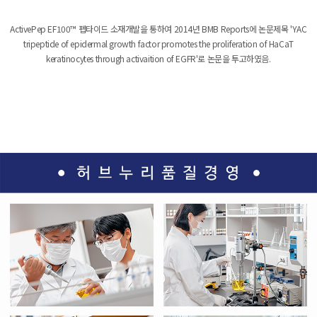
ActivePep EF100™ 펩타이드 소재개발을 통하여 2014년 BMB Reports에 논문제목 'YAC
tripeptide of epidermal growth factor promotes the proliferation of HaCaT
keratinocytes through activaition of EGFR'로 논문을 투고하였음.