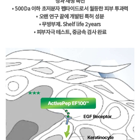
장과 재생 촉진
• 500Da 이하 초저분자 펩타이드로서 월등한 피부 투과력
• 오랜 연구 끝에 개발된 특허 성분
• 무방부제. Shelf life 2years
• 피부자극 테스트, 중금속 검사 완료