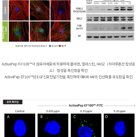
ActivePep 티=100™이 섬유아세포에 작용하여 콜라겐, 엘라스틴, HAS2（히아루론산 합성효
소） 합성을 촉진함을 확인
ActivePep EF100™0| EGF신호전달기전을 촉진하여 태K와 Akt의 인산화를 유도함을 확인