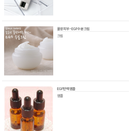
꿀광피부~EGF수분크림
크림
EGF탄력앰플
앰플