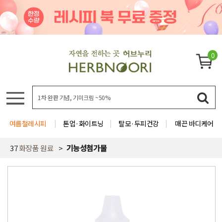
0
여름철레시피
톤업·화이트닝
탈모·두피건강
매끈 바디케어
37
화장품 원료
기능성첨가물