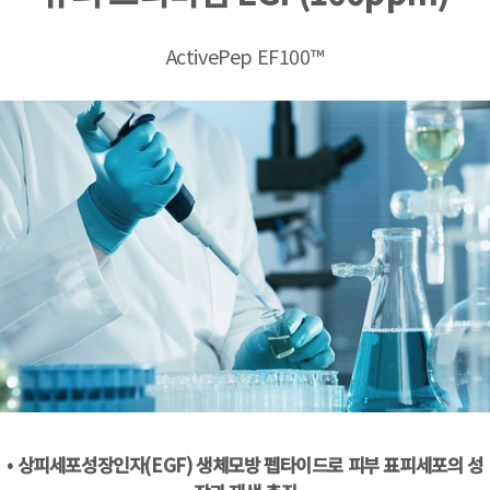
ActivePep EF100™
• 상피세포성장인자(EGF) 생체모방 펩타이드로 피부 표피세포의 성