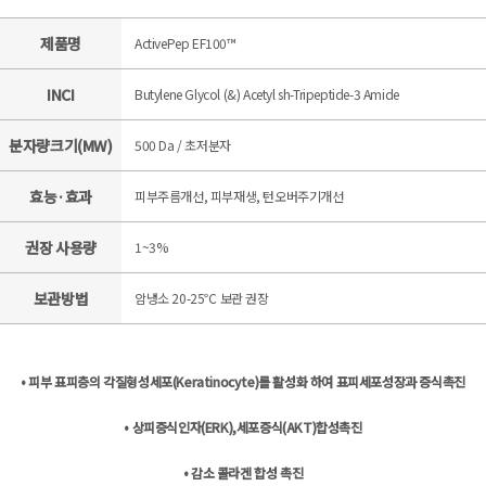
제품명
ActivePep EF100™
INCI
Butylene Glycol (&) Acetyl sh-Tripeptide-3 Amide
분자량크기(MW)
500 Da / 초저분자
효능·효과
피부주름개선, 피부재생, 턴오버주기개선
권장 사용량
1~3%
보관방법
암냉소 20-25℃ 보관 권장
• 피부 표피층의 각질형성세포(Keratinocyte)를 활성화 하여 표피세포성장과 증식촉진
• 상피증식인자(ERK),세포증식(AKT)합성촉진
• 감소 콜라겐 합성 촉진