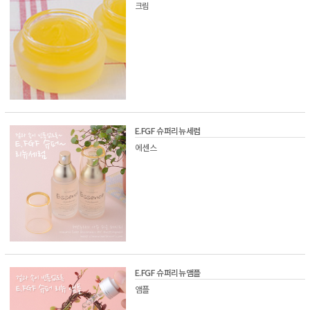
크림
E.FGF 슈퍼리뉴세럼
에센스
E.FGF 슈퍼리뉴앰플
앰플