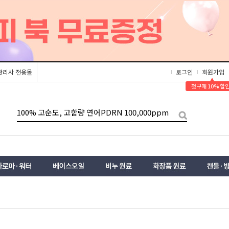
관리사 전용몰
로그인
회원가입
▲
첫구매 10% 할