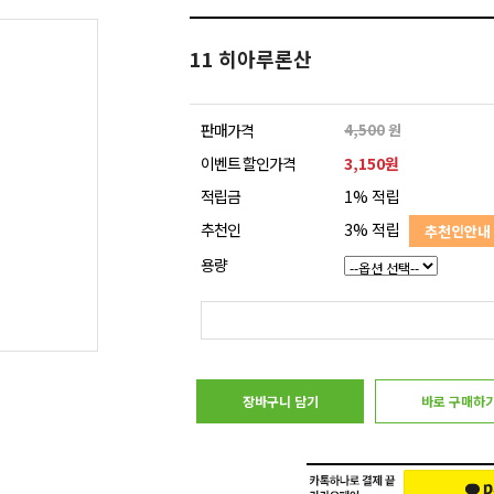
11 히아루론산
판매가격
4,500
원
이벤트 할인가격
3,150원
적립금
1% 적립
추천인
3% 적립
추천인안내
용량
장바구니 담기
바로 구매하