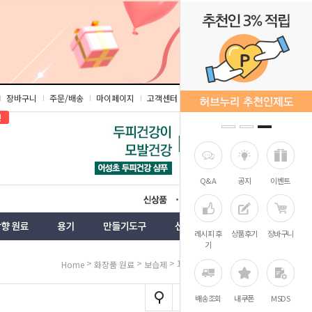
장바구니
주문/배송
마이페이지
고객센터
즐겨찾기
인
Q&A
공지
이벤트
상품
벤트
레시피 후
상품후기
장바구니
기
>
>
> 11 히아루론산
Home
화장품 원료
보습제
배송조회
내쿠폰
MSDS