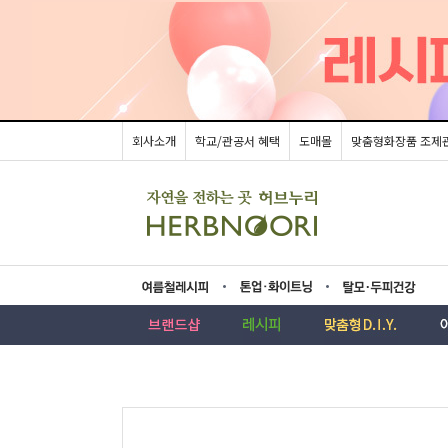
회사소개
학교/관공서 혜택
도매몰
맞춤형화장품 조제
름레시피
업·화이트닝
모두피건강