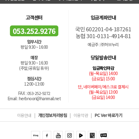
고객센터
입금계좌안내
국민 602201-04-187261
053.252.9276
농협 301-0131-4914-81
업무시간
예금주 : ㈜허브누리
평일 9:30 ~ 16:00
당일발송안내
매장
평일 9:30 ~ 16:30
입금확인마감
(주말/공휴일 휴무)
(월~목요일) 14:00
(금요일) 15:00
점심시간
12:00~13:00
단, 네이버페이/에스크로 결제시
(월~목요일) 13:00
FAX : 053-252-9272
(금요일) 14:00
Email : herbnoori@hanmail.net
이용안내
|
개인정보처리방침
|
이용약관
|
PC Ver 바로가기