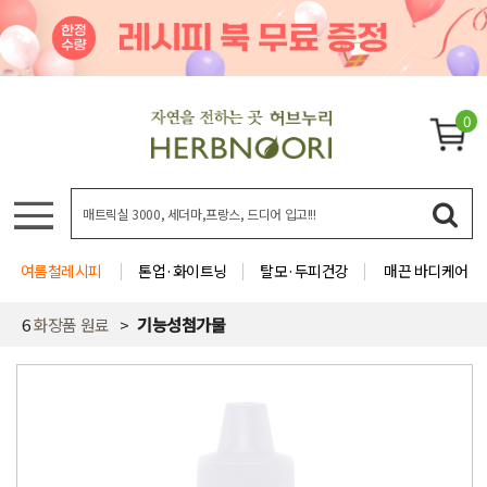
0
여름철레시피
톤업·화이트닝
탈모·두피건강
매끈 바디케어
6
화장품 원료
기능성첨가물