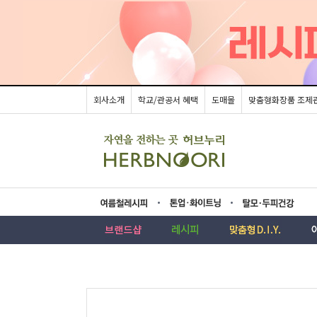
회사소개
학교/관공서 혜택
도매몰
맞춤형화장품 조제
름레시피
업·화이트닝
모두피건강