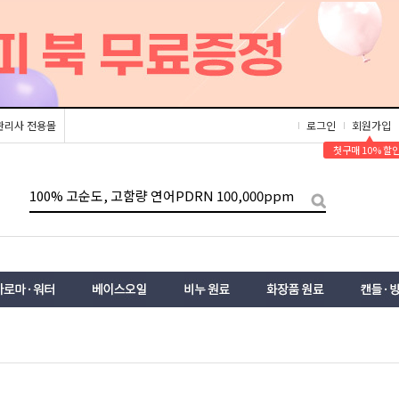
관리사 전용몰
로그인
회원가입
▲
첫구매 10% 할