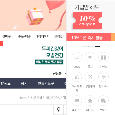
장바구니
주문/배송
마이페이지
고객센터
즐겨찾기
인
Q&A
공지
이벤트
상품
벤트
레시피 후
상품후기
장바구니
기
>
>
> 멜로라 기미크림
Home
브랜드샵
MELRORA
배송조회
내쿠폰
MSDS