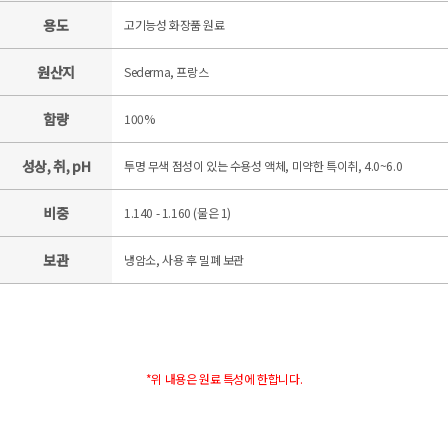
용도
고기능성 화장품 원료
원산지
Sederma, 프랑스
함량
100%
성상, 취, pH
투명 무색 점성이 있는 수용성 액체, 미약한 특이취, 4.0~6.0
비중
1.140 - 1.160 (물은 1)
보관
냉암소, 사용 후 밀폐 보관
*위 내용은 원료 특성에 한합니다.