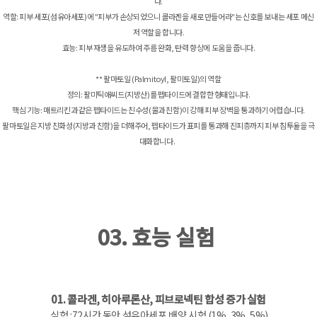
다.
역할: 피부 세포(섬유아세포)에 "피부가 손상되었으니 콜라겐을 새로 만들어라"는 신호를 보내는 세포 메신
저 역할을 합니다.
효능: 피부 재생을 유도하여 주름 완화, 탄력 향상에 도움을 줍니다.
** 팔마토일 (Palmitoyl, 팔미토일)의 역할
정의: 팔미틱애씨드(지방산)를 펩타이드에 결합한 형태입니다.
핵심 기능: 매트리킨과 같은 펩타이드는 친수성(물과 친함)이 강해 피부 장벽을 통과하기 어렵습니다.
팔마토일은 지방 친화성(지방과 친함)을 더해주어, 펩타이드가 표피를 통과해 진피층까지 피부 침투율을 극
대화합니다.
03. 효능 실험
01. 콜라겐, 히아루론산, 피브로넥틴 합성 증가 실험
실험 :72시간 동안 섬유아세포 배양 시험 (1%, 3%, 5%)