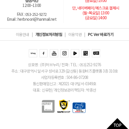
(금요일) 15:00
점심시간
12:00~13:00
단, 네이버페이/에스크로 결제시
(월~목요일) 13:00
FAX : 053-252-9272
(금요일) 14:00
Email : herbnoori@hanmail.net
이용안내
|
개인정보처리방침
|
이용약관
|
PC Ver 바로가기
상호명 : (주)허브누리/ 전화 : TEL : 053)252-9276
주소 : 대구광역시 달서구 성서로 329 (갈산동) 동원비즈플랫폼 3층 310호
사업자등록번호 : 504-86-07208
통신판매업신고 : 제2021-대구달서-0349호
대표 : 신유현/ 개인정보관리책임자 : 박종선