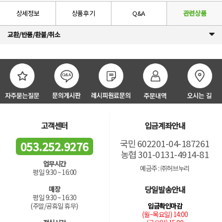
상세정보
상품후기
Q&A
관련상품
교환/반품/환불/취소
고객센터
입금계좌안내
국민 602201-04-187261
053.252.9276
농협 301-0131-4914-81
업무시간
예금주 : ㈜허브누리
평일 9:30 ~ 16:00
당일발송안내
매장
평일 9:30 ~ 16:30
입금확인마감
(주말/공휴일 휴무)
(월~목요일) 14:00