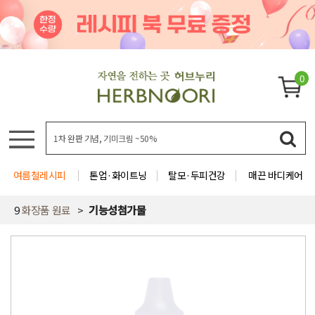
0
여름철레시피
톤업·화이트닝
탈모·두피건강
매끈 바디케어
9
화장품 원료
기능성첨가물