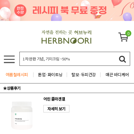
0
여름철레시피
톤업·화이트닝
탈모·두피건강
매끈 바디케어
★상품후기
어린 콜라겐겔
자세히 보기