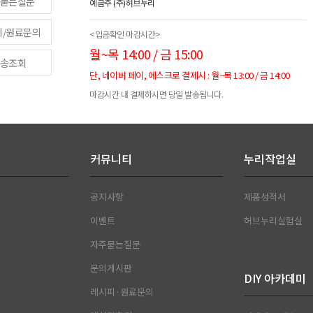
묻는질문
예금주 (주)허브누리
피/원료문의
<입금확인 마감시간>
월~목 14:00 / 금 15:00
송조회
단, 네이버 페이, 에스크로 결제시 : 월~목 13:00 / 금 14:00
마감시간 내 결제하시면 당일 발송됩니다.
커뮤니티
누리작업실
공지사항
제품성적서
이벤트
허브누리실험실
자주묻는질문
문의게시판
DIY 아카데미
레시피·원료문의