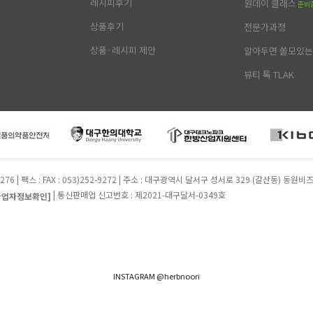
레시피후기
원데이 클래스
준비
상품후기
전문가과정
상품·레시피 제안
알아두면 쓸모있는 
뷰티 톡 TLAK
2-9276 | 팩스 : FAX : 053)252-9272 | 주소 : 대구광역시 달서구 성서로 329 (갈산동)
| 통신판매업 신고번호 : 제2021-대구달서-0349호
사업자정보확인]
INSTAGRAM @herbnoori