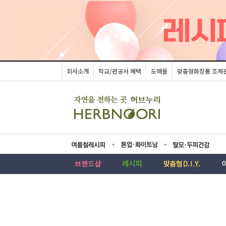
회사소개
학교/관공서 혜택
도매몰
맞춤형화장품 조제
름레시피
업·화이트닝
모두피건강