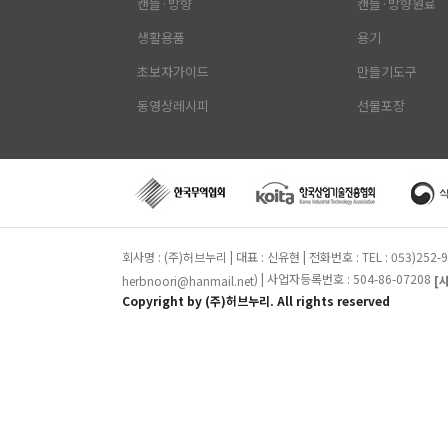
캔들·방향
캔들·방향원료
생활용품
용기
초보자가이드
만들기도구
동영상레시피
선물포장
회사명 : (주)허브누리 | 대표 : 신유현 | 전화번호 : TEL : 053)25
) | 사업자등록번호 : 504-86-07208
herbnoori@hanmail.net
[
Copyright by (주)허브누리. All rights reserved