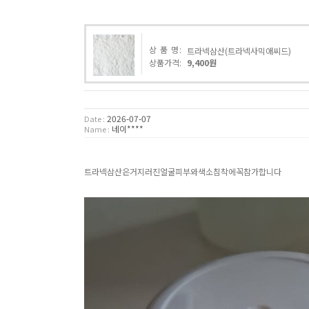
상 품 명:
트라넥삼산(트라넥사믹애씨드)
상품가격:
9,400원
2026-07-07
Date :
네이****
Name :
트라넥삼산은거지러진얼굴피부와색소침착에꼭참가합니다