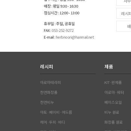
자주
매장 : 평일 9:30 - 16:30
점심시간 : 12:00 - 13:00
레시
휴무일 : 주말, 공휴일
배
FAX :
053-252-9272
E-mail :
herbnoori@hanmail.net
레시피
제품
아로마테라피
KIT·완제품
천연화장품
아로마·워터
천연비누
베이스오일
아토·베이비·여드름
비누 원료
헤어·두피·바디
화장품 원료