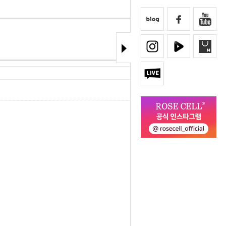
71
Hits :