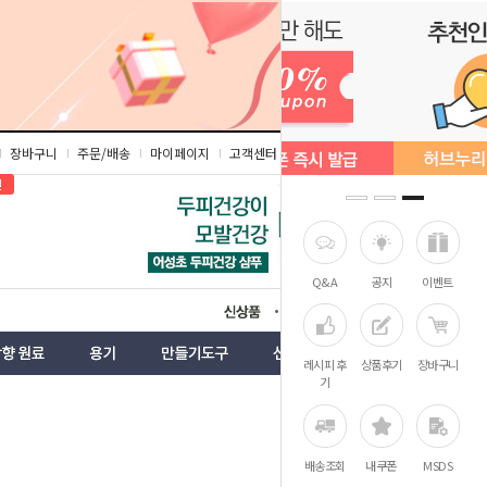
장바구니
주문/배송
마이페이지
고객센터
즐겨찾기
인
Q&A
공지
이벤트
상품
벤트
레시피 후
상품후기
장바구니
기
배송조회
내쿠폰
MSDS