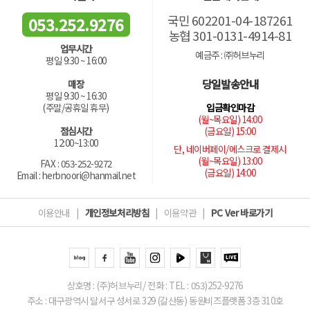
국민 602201-04-187261
053.252.9276
농협 301-0131-4914-81
업무시간
예금주 : ㈜허브누리
평일 9:30 ~ 16:00
당일발송안내
매장
평일 9:30 ~ 16:30
입금확인마감
(주말/공휴일 휴무)
(월~목요일) 14:00
(금요일) 15:00
점심시간
12:00~13:00
단, 네이버페이/에스크로 결제시
(월~목요일) 13:00
FAX : 053-252-9272
(금요일) 14:00
Email : herbnoori@hanmail.net
이용안내
|
개인정보처리방침
|
이용약관
|
PC Ver 바로가기
상호명 : (주)허브누리/ 전화 : TEL : 053)252-9276
주소 : 대구광역시 달서구 성서로 329 (갈산동) 동원비즈플랫폼 3층 310호