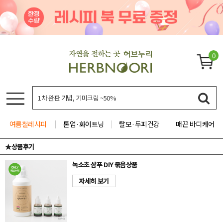
0
여름철레시피
톤업·화이트닝
탈모·두피건강
매끈 바디케어
★상품후기
녹소초 샴푸 DIY 묶음상품
자세히 보기