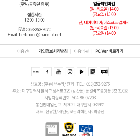
입금확인마감
(주말/공휴일 휴무)
(월~목요일) 14:00
(금요일) 15:00
점심시간
12:00~13:00
단, 네이버페이/에스크로 결제시
(월~목요일) 13:00
FAX : 053-252-9272
(금요일) 14:00
Email : herbnoori@hanmail.net
이용안내
|
개인정보처리방침
|
이용약관
|
PC Ver 바로가기
상호명 : (주)허브누리/ 전화 : TEL : 053)252-9276
주소 : 대구광역시 달서구 성서로 329 (갈산동) 동원비즈플랫폼 3층 310호
사업자등록번호 : 504-86-07208
통신판매업신고 : 제2021-대구달서-0349호
대표 : 신유현/ 개인정보관리책임자 : 박종선