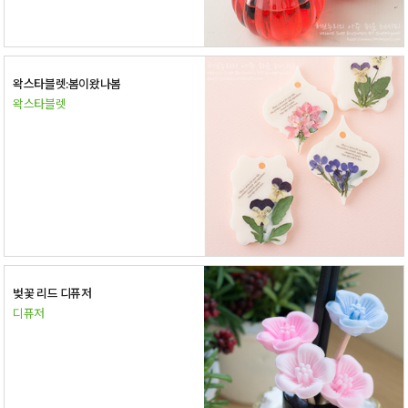
왁스타블렛:봄이왔나봄
왁스타블렛
벚꽃 리드 디퓨저
디퓨저