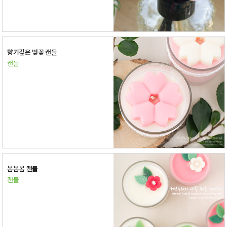
향기깊은 벚꽃 캔들
캔들
봄봄봄 캔들
캔들