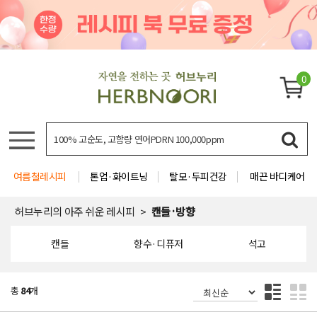
0
여름철레시피
톤업·화이트닝
탈모·두피건강
매끈 바디케어
허브누리의 아주 쉬운 레시피
캔들·방향
캔들
향수·디퓨저
석고
총
84
개