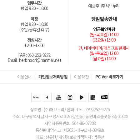
업무시간
예금주 : ㈜허브누리
평일 9:30 ~ 16:00
당일발송안내
매장
평일 9:30 ~ 16:30
입금확인마감
(주말/공휴일 휴무)
(월~목요일) 14:00
(금요일) 15:00
점심시간
12:00~13:00
단, 네이버페이/에스크로 결제시
(월~목요일) 13:00
FAX : 053-252-9272
(금요일) 14:00
Email : herbnoori@hanmail.net
이용안내
|
개인정보처리방침
|
이용약관
|
PC Ver 바로가기
상호명 : (주)허브누리/ 전화 : TEL : 053)252-9276
주소 : 대구광역시 달서구 성서로 329 (갈산동) 동원비즈플랫폼 3층 310호
사업자등록번호 : 504-86-07208
통신판매업신고 : 제2021-대구달서-0349호
대표 : 신유현/ 개인정보관리책임자 : 박종선