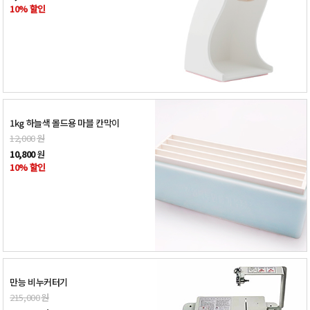
10% 할인
1kg 하늘색 몰드용 마블 칸막이
12,000
원
10,800
원
10% 할인
만능 비누커터기
215,000
원