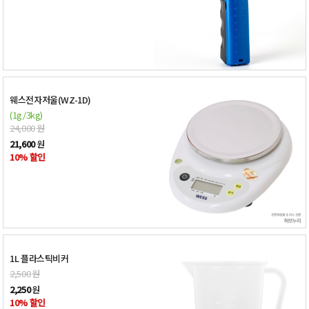
웨스전자저울(WZ-1D)
(1g/3kg)
24,000
원
21,600
원
10% 할인
1L 플라스틱비커
2,500
원
2,250
원
10% 할인