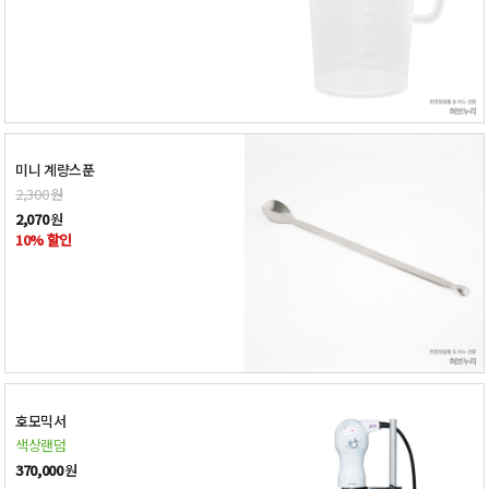
미니 계량스푼
2,300
원
2,070
원
10% 할인
호모믹서
색상랜덤
370,000
원