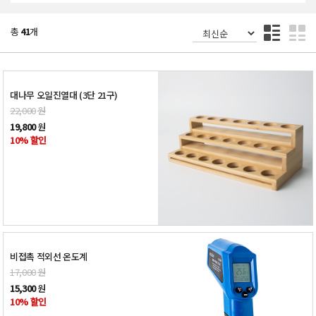
총
41
개
대나무 오일진열대 (3단 21구)
22,000
원
19,800
원
10% 할인
비접촉 적외선 온도계
17,000
원
15,300
원
10% 할인