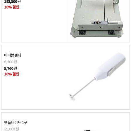
193,500
원
10% 할인
미니블랜더
6,400
원
5,760
원
10% 할인
핫플레이트 1구
29,000
원