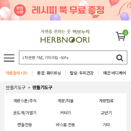
0
여름철레시피
톤업·화이트닝
탈모·두피건강
매끈 바디케어
만들기도구
만들기도구
계량스푼/주걱
계량/저울
계량컵류
온도계/가열기
커터기
교반기
캔들전용
바스붐 전용
기타