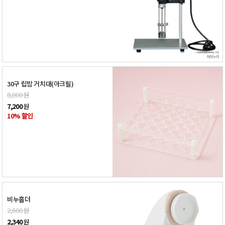
30구 립밤 거치대(아크릴)
8,000
원
7,200
원
10% 할인
비누홀더
2,600
원
2,340
원