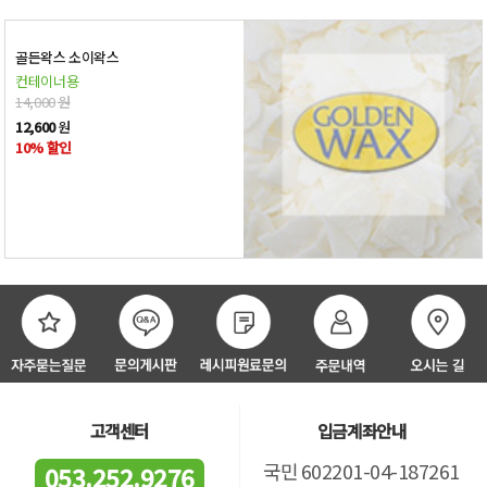
골든왁스 소이왁스
컨테이너용
14,000
원
12,600
원
10% 할인
고객센터
입금계좌안내
국민 602201-04-187261
053.252.9276