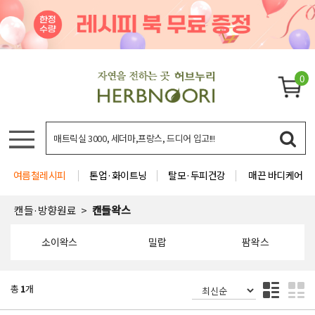
0
여름철레시피
톤업·화이트닝
탈모·두피건강
매끈 바디케어
캔들·방향원료
캔들왁스
소이왁스
밀랍
팜왁스
총
1
개