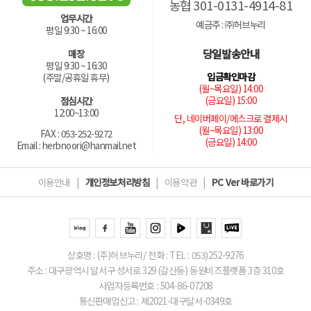
농협 301-0131-4914-81
업무시간
예금주 : ㈜허브누리
평일 9:30 ~ 16:00
당일발송안내
매장
평일 9:30 ~ 16:30
입금확인마감
(주말/공휴일 휴무)
(월~목요일) 14:00
(금요일) 15:00
점심시간
12:00~13:00
단, 네이버페이/에스크로 결제시
(월~목요일) 13:00
FAX : 053-252-9272
(금요일) 14:00
Email : herbnoori@hanmail.net
이용안내
|
개인정보처리방침
|
이용약관
|
PC Ver 바로가기
상호명 : (주)허브누리/ 전화 : TEL : 053)252-9276
주소 : 대구광역시 달서구 성서로 329 (갈산동) 동원비즈플랫폼 3층 310호
사업자등록번호 : 504-86-07208
통신판매업신고 : 제2021-대구달서-0349호