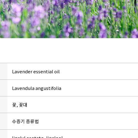
Lavender essential oil
Lavendula angustifolia
꽃, 꽃대
수증기 증류법
linalyl acetate, linalool