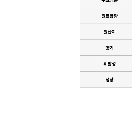
원료함량
원산지
향기
휘발성
성상