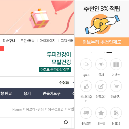
장바구니
주문/배송
마이페이지
고객센터
즐겨찾기
인
Q&A
공지
이벤트
상품
벤트
레시피 후
상품후기
장바구니
기
>
>
> 라벤더 에센셜오일
Home
아로마·워터
에센셜오일
배송조회
내쿠폰
MSDS