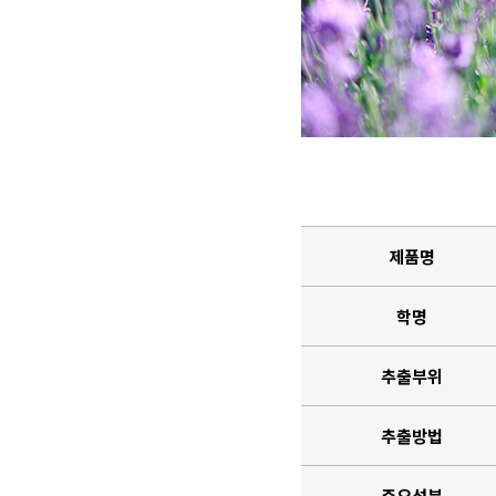
제품명
학명
추출부위
추출방법
주요성분