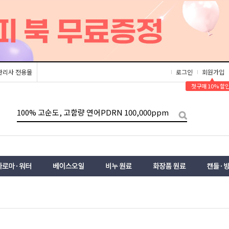
관리사 전용몰
로그인
회원가입
▲
첫구매 10% 할