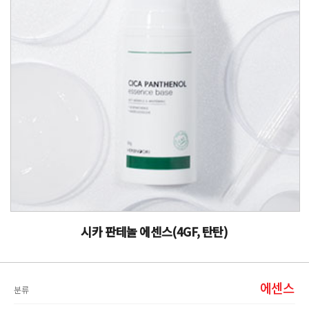
시카 판테놀 에센스(4GF, 탄탄)
에센스
분류