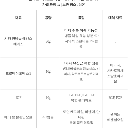
가열 과정
: x
| 보관 장소
: 상온
재료
용량
특징
대체 재료
미백 주름 이중 기능성.
병풀 핵심 효능 성분 4가
시카 판테놀 에센스
지와 덱스판테놀 5% 함
80g
.
베이스
유.
3가지 유산균 복합 성분.
비피다,
(락토바실러스 람노서스, 비
사카로미세
10g
프로바이오틱스 3
피다, 락토코쿠스발효여과
스발효여과
물)
물
EGF, FGF, IGF, TGF
4GF
10g
EGF, FGF
복합 펩타이드
로먼 캐모마일, 라벤더, 만
원하는
베베 보 블렌딩오일
2~3방울
다린
에센셜오일
복합 블렌딩오일