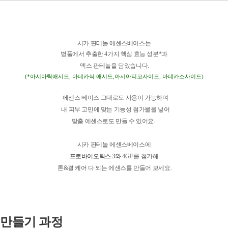
시카 판테놀 에센스베이스는
병풀에서 추출한 4가지 핵심 효능 성분*
과
덱스 판테놀을 담았습니다
.
(*아시아틱애시드
,
마데카식 애시드
,
아시아티코사이드
,
마데카소사이드)
에센스 베이스 그대로도 사용이 가능하며
내 피부 고민에 맞는 기능성 첨가물을 넣어
맞춤 에센스로도 만들 수 있어요.
시카 판테놀 에센스베이스에
프로바이오틱스 3와
4GF를
첨가해
톤&결 케어 다 되는
에센스를 만들어 보세요
.
만들기 과정