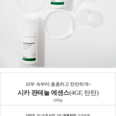
피부 속부터 촘촘하고 탄탄하게~
시카 판테놀 에센스
(
4GF, 탄탄
)
(100g)
난이도
: 하
| 소요 시간
: 5분
| 피부 타입
: 모든피부