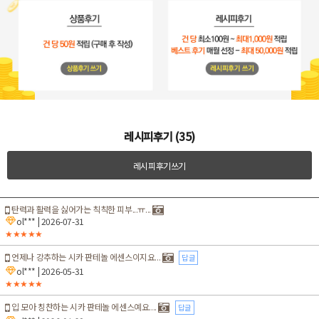
레시피후기 (35)
레시피후기쓰기
탄력과 활력을 싫어가는 칙칙한 피부...ㅠ...
ol***
| 2026-07-31
★★★★★
언제나 강추하는 시카 판테놀 에센스이지요...
답글
ol***
| 2026-05-31
★★★★★
입 모아 칭찬하는 시카 판테놀 에센스예요....
답글