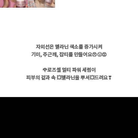
자외선은 멜라닌 색소를 증가시켜
기미, 주근깨, 잡티를 만들어요😠🤢😡
🌹로즈셀 멀티 파워 세럼이
피부의 겉과 속 💥멜라닌을 뿌셔💥드려요❣