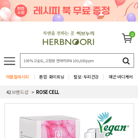
0
여름철레시피
톤업·화이트닝
탈모·두피건강
매끈 바디케어
42
브랜드샵
ROSE CELL