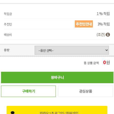
1 % 적립
적립금
추천인안내
3% 적립
추천인
(조건)
배송비
용량
0
원
총 상품 금액
장바구니
구매하기
관심상품
카카오 1초 로그인 / 회원가입