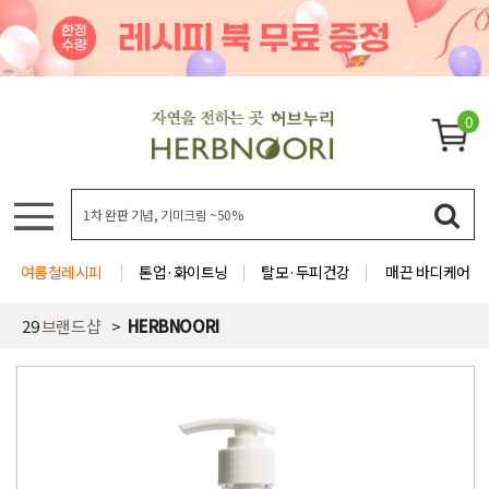
0
여름철레시피
톤업·화이트닝
탈모·두피건강
매끈 바디케어
29
브랜드샵
HERBNOORI