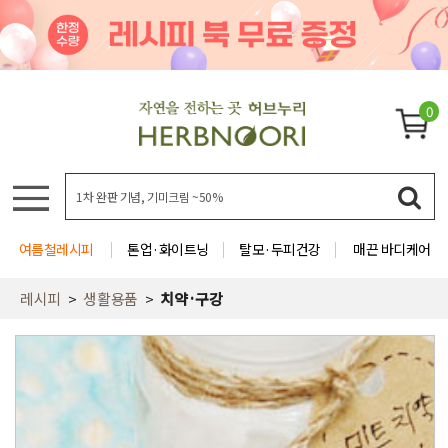
0
여름철레시피
톤업·화이트닝
탈모·두피건강
매끈 바디케어
레시피
생활용품
치약·구강