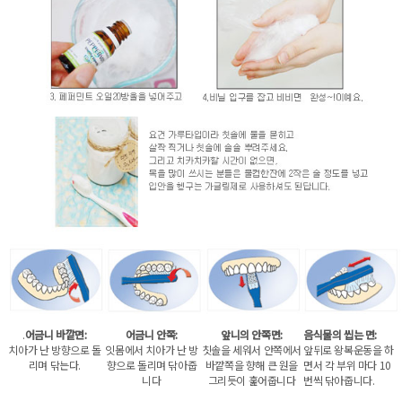
.
어금니 바깥면:
어금니 안쪽:
앞니의 안쪽면:
음식물의 씹는 면:
치아가 난 방향으로 돌
잇몸에서 치아가 난 방
칫솔을 세워서 안쪽에서
앞뒤로 왕복운동을 하
리며 닦는다.
향으로 돌리며 닦아줍
바깥쪽을 향해 큰 원을
면서 각 부위 마다 10
니다
그리듯이 훑어줍니다
번씩 닦아줍니다.