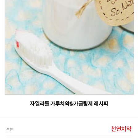
자일리톨 가루치약&가글링제 레시피
천연치약
분류