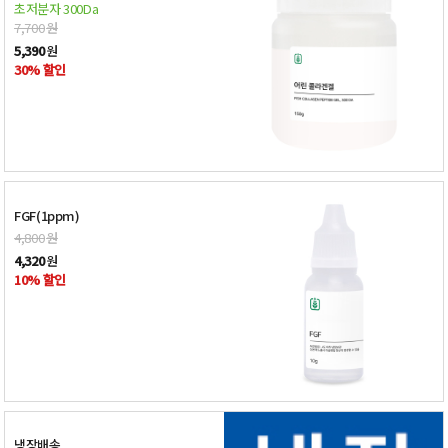
초저분자 300Da
7,700
원
5,390
원
30% 할인
FGF(1ppm)
4,800
원
4,320
원
10% 할인
냉장배송