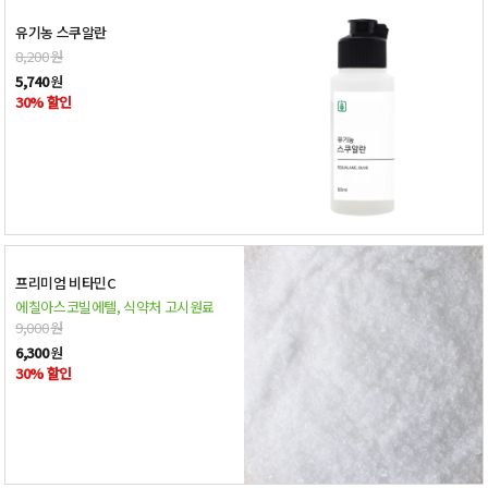
유기농 스쿠알란
8,200
원
5,740
원
30% 할인
프리미엄 비타민C
에칠아스코빌에텔, 식약처 고시원료
9,000
원
6,300
원
30% 할인