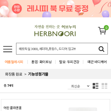
0
여름철레시피
톤업·화이트닝
탈모·두피건강
매끈 바디케어
화장품 원료
기능성첨가물
총
74
개
어린 콜라겐겔