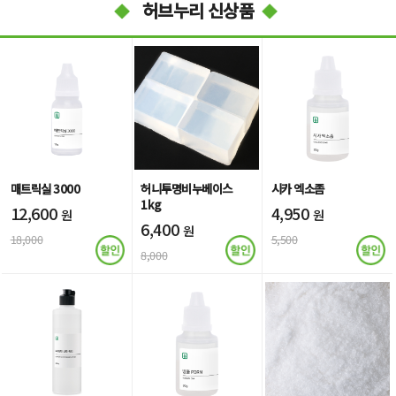
허브누리 신상품
매트릭실 3000
허니투명비누베이스
시카 엑소좀
1kg
12,600
4,950
원
원
6,400
원
18,000
5,500
8,000