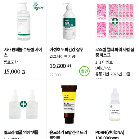
시카 판테놀 수딩젤 베이
어성초 두피건강 샴푸
로즈셀 멀티 파워 세럼 집
스
중 마스크
업그레이드 기념!
펌프포함
1+1 이벤트
19,800
원
5매/1박스
15,000
원
유통기한 2026년 12월
22,000
12일
18,000
원
멜로라 벌꿀 영양 앰플
윤모생기 모발건강 트리
PDRN(연어DNA)
트먼트
100,000ppm