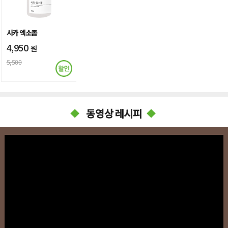
시카 엑소좀
4,950
원
5,500
동영상 레시피