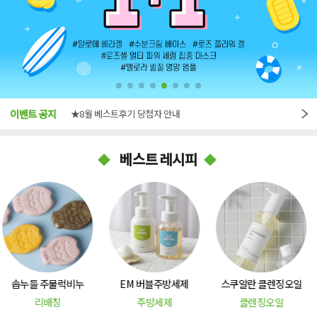
★7월 베스트후기 당첨자 안내
이벤트 공지
★8월 베스트후기 당첨자 안내
★8월 이벤트 안내
베스트 레시피
EM 버블주방세제
스쿠알란 클렌징오일
천연 모물엔
주방세제
클렌징오일
모기