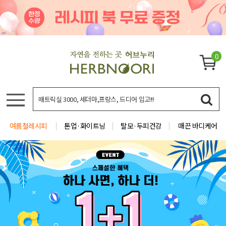
0
여름철레시피
톤업·화이트닝
탈모·두피건강
매끈 바디케어