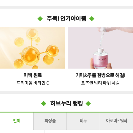
주목! 인기아이템
미백 원료
기미&주름 한병으로 해결!
프리미엄 비타민 C
로즈셀 멀티 파워 세럼
허브누리 랭킹
전체
화장품
비누
아로마·워터