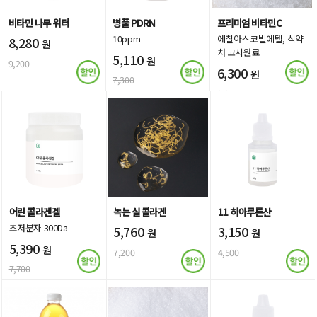
비타민 나무 워터
병풀 PDRN
프리미엄 비타민C
10ppm
에칠아스코빌에텔, 식약
8,280
원
처 고시원료
5,110
원
9,200
6,300
원
7,300
9,000
어린 콜라겐겔
녹는 실 콜라겐
11 히아루론산
초저분자 300Da
5,760
3,150
원
원
5,390
원
7,200
4,500
7,700