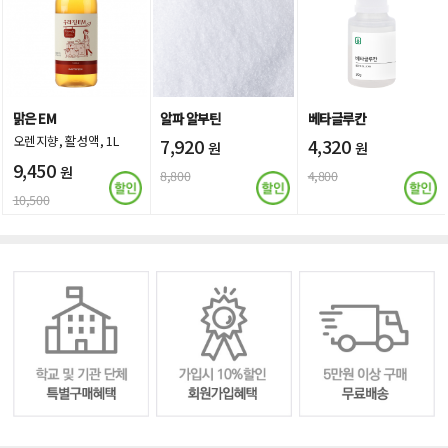
맑은 EM
알파 알부틴
베타글루칸
오렌지향, 활성액, 1L
7,920
4,320
원
원
9,450
원
8,800
4,800
10,500