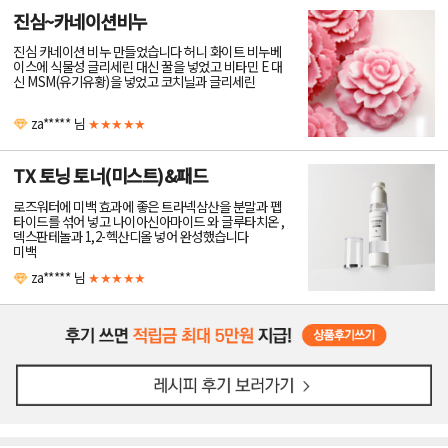
진심~카네이션비누
진심 카네이션 비누 만들었습니다 허니 화이트 비누베
이스에 식물성 글리세린 대신 꿀을 넣었고 비타민 E 대
신 MSM(유기유황)을 넣었고 코치닐과 글리세린
za*****
님
★★★★★
TX 토닝 토너(미스트)&패드
로즈워터에 미백 효과에 좋은 트라넥삼산을 분말과 펩
타이드를 섞어 넣고 나이아신아마이드 와 글루타치온 ,
덱스판테놀과 1,2-헥산디올 넣어 완성했습니다
미백
za*****
님
★★★★★