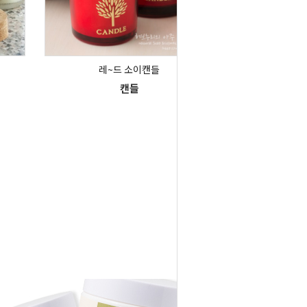
레~드 소이캔들
캔들
1
2