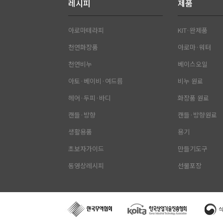
레시피
제품
아로마테라피
KIT·완제품
천연화장품
아로마·워터
천연비누
베이스오일
아토·베이비·여드름
비누 원료
헤어·두피·바디
화장품 원료
캔들·방향
캔들·방향원료
생활용품
용기
초보자가이드
만들기도구
동영상레시피
선물포장