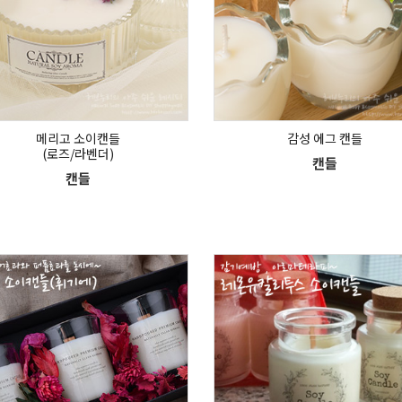
메리고 소이캔들
감성 에그 캔들
(로즈/라벤더)
캔들
캔들