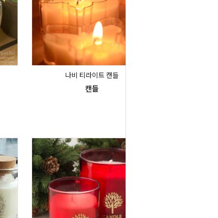
나비 티라이트 캔들
캔들