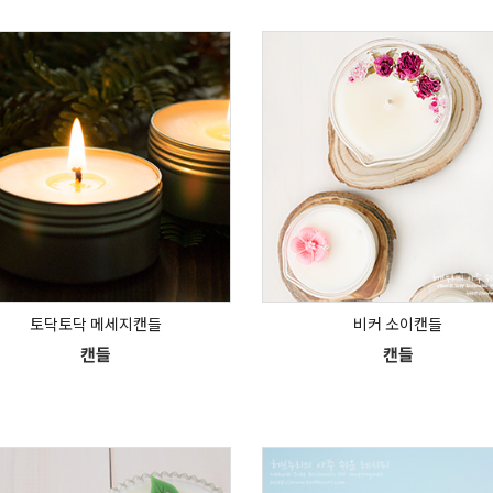
토닥토닥 메세지캔들
비커 소이캔들
캔들
캔들