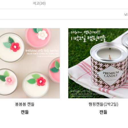
석고(30)
낮
봄봄봄 캔들
캠핑캔들(1박2일)
캔들
캔들