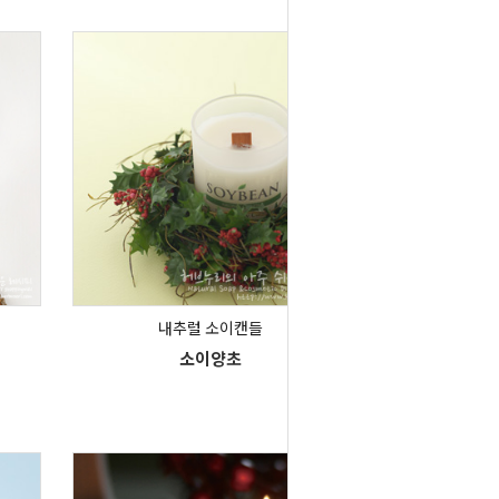
내추럴 소이캔들
소이양초