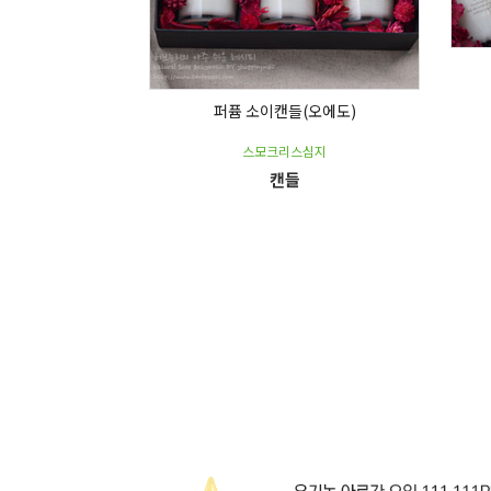
퍼퓸 소이캔들(오에도)
스모크리스심지
캔들