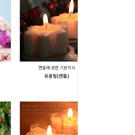
캔들에 관한 기본지식
유용팁(캔들)