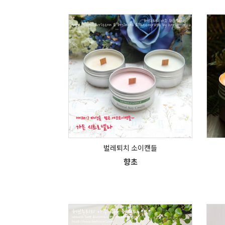
벌레퇴치 소이캔들
향초