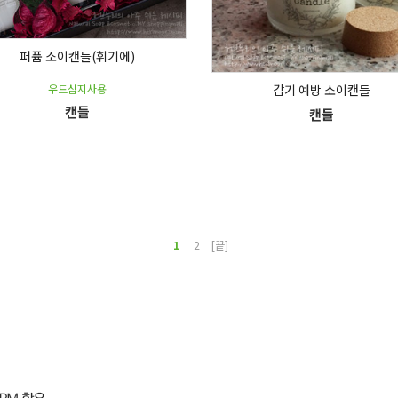
퍼퓸 소이캔들(휘기에)
감기 예방 소이캔들
우드심지사용
캔들
캔들
1
2
[끝]