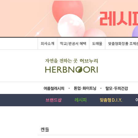
회사소개
학교/관공서 혜택
도매몰
맞춤형화장품 조제
름레시피
업·화이트닝
모두피건강
캔들