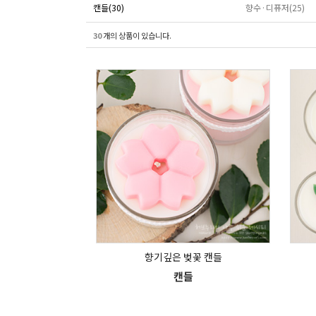
캔들(30)
향수·디퓨저(25)
30
개의 상품이 있습니다.
향기깊은 벚꽃 캔들
캔들