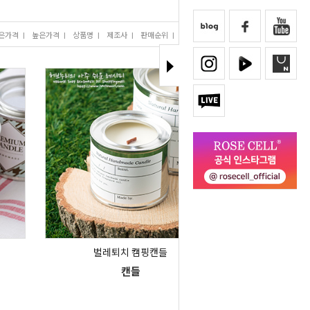
은가격
I
높은가격
I
상품명
I
제조사
I
판매순위
I
많이 본 상품
벌레퇴치 캠핑캔들
캔들