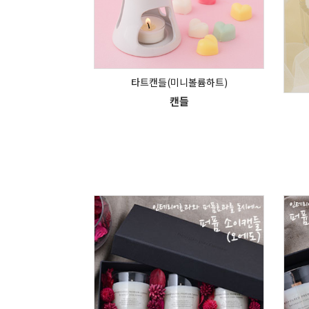
타트캔들(미니볼륨하트)
캔들