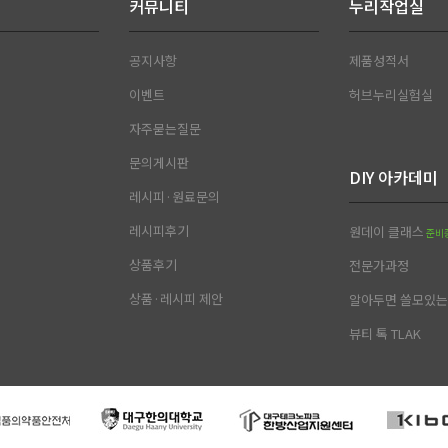
커뮤니티
누리작업실
공지사항
제품성적서
이벤트
허브누리실험실
자주묻는질문
문의게시판
DIY 아카데미
레시피·원료문의
레시피후기
원데이 클래스
준비
상품후기
전문가과정
상품·레시피 제안
알아두면 쓸모있는 
뷰티 톡 TLAK