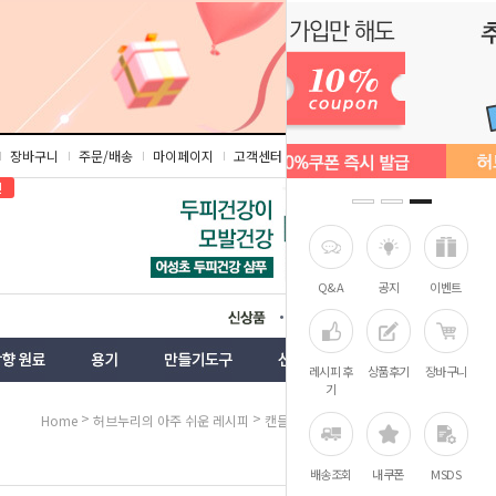
장바구니
주문/배송
마이페이지
고객센터
즐겨찾기
인
Q&A
공지
이벤트
상품
벤트
레시피 후
상품후기
장바구니
기
>
>
>
Home
허브누리의 아주 쉬운 레시피
캔들·방향
캔들
배송조회
내쿠폰
MSDS