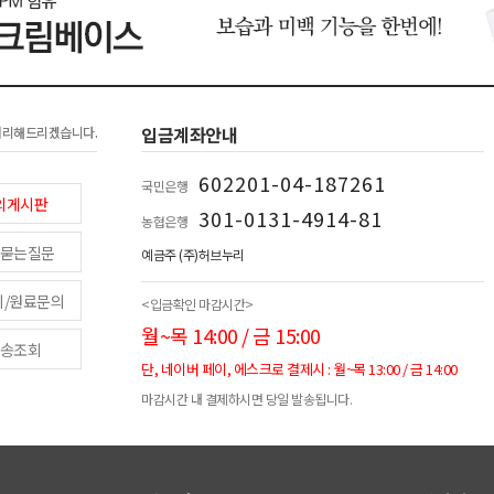
입금계좌안내
처리해드리겠습니다.
602201-04-187261
국민은행
의게시판
301-0131-4914-81
농협은행
묻는질문
예금주 (주)허브누리
피/원료문의
<입금확인 마감시간>
월~목 14:00 / 금 15:00
송조회
단, 네이버 페이, 에스크로 결제시 : 월~목 13:00 / 금 14:00
마감시간 내 결제하시면 당일 발송됩니다.