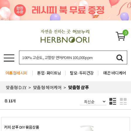
0
여름철레시피
톤업·화이트닝
탈모·두피건강
매끈 바디케어
맞춤형 D.I.Y.
맞춤형 헤어케어
맞춤형 샴푸
총
11
개
커피 샴푸 DIY 묶음상품