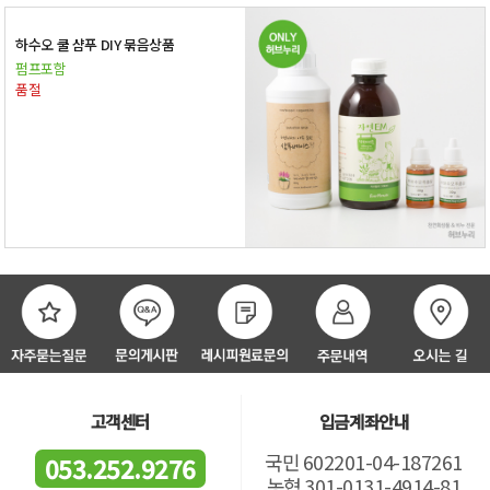
하수오 쿨 샴푸 DIY 묶음상품
펌프포함
품절
고객센터
입금계좌안내
국민 602201-04-187261
053.252.9276
농협 301-0131-4914-81