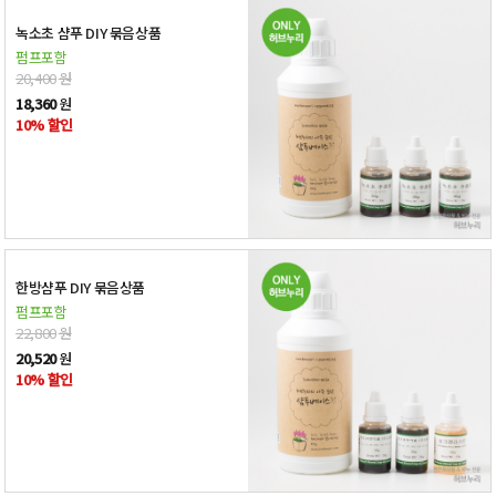
녹소초 샴푸 DIY 묶음상품
펌프포함
20,400
원
18,360
원
10% 할인
한방샴푸 DIY 묶음상품
펌프포함
22,800
원
20,520
원
10% 할인