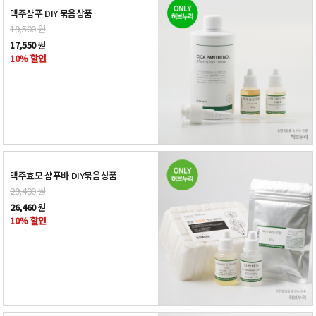
맥주샴푸 DIY 묶음상품
19,500
원
17,550
원
10% 할인
맥주효모 샴푸바 DIY묶음상품
29,400
원
26,460
원
10% 할인