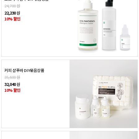
24,700
원
22,230
원
10% 할인
커피 샴푸바 DIY묶음상품
35,600
원
32,040
원
10% 할인