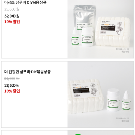
어성초 샴푸바 DIY묶음상품
35,600
원
32,040
원
10% 할인
더 건강한 샴푸바 DIY묶음상품
31,800
원
28,620
원
10% 할인