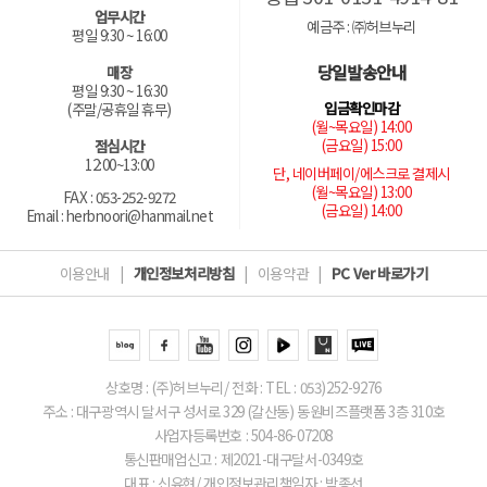
업무시간
예금주 : ㈜허브누리
평일 9:30 ~ 16:00
당일발송안내
매장
평일 9:30 ~ 16:30
입금확인마감
(주말/공휴일 휴무)
(월~목요일) 14:00
(금요일) 15:00
점심시간
12:00~13:00
단, 네이버페이/에스크로 결제시
(월~목요일) 13:00
FAX : 053-252-9272
(금요일) 14:00
Email : herbnoori@hanmail.net
이용안내
|
개인정보처리방침
|
이용약관
|
PC Ver 바로가기
상호명 : (주)허브누리/ 전화 : TEL : 053)252-9276
주소 : 대구광역시 달서구 성서로 329 (갈산동) 동원비즈플랫폼 3층 310호
사업자등록번호 : 504-86-07208
통신판매업신고 : 제2021-대구달서-0349호
대표 : 신유현/ 개인정보관리책임자 : 박종선