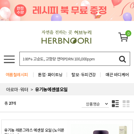
0
여름철레시피
톤업·화이트닝
탈모·두피건강
매끈 바디케어
아로마·워터
유기농에센셜오일
총
27
개
유기농 레몬그라스 에센셜 오일 (노이몬