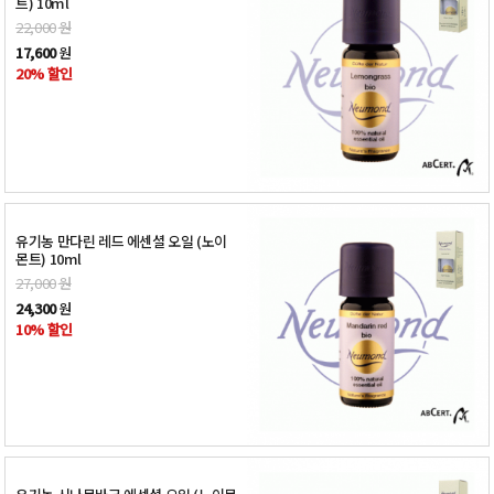
트) 10ml
22,000
원
17,600
원
20% 할인
유기농 만다린 레드 에센셜 오일 (노이
몬트) 10ml
27,000
원
24,300
원
10% 할인