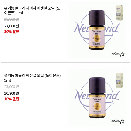
유기농 클라리 세이지 에센셜 오일 (노
이몬트) 5ml
30,000
원
27,000
원
10% 할인
유기농 패츌리 에센셜 오일 (노이몬트)
5ml
23,000
원
20,700
원
10% 할인