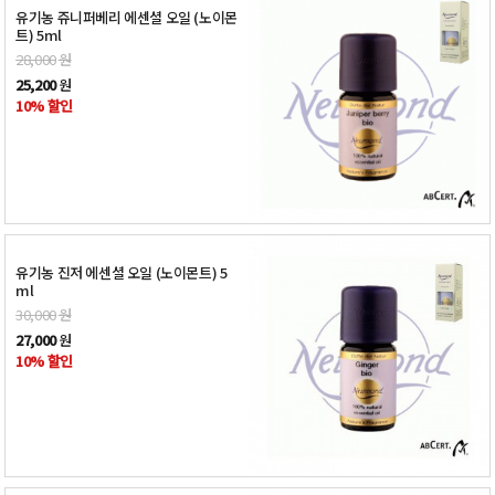
유기농 쥬니퍼베리 에센셜 오일 (노이몬
트) 5ml
28,000
원
25,200
원
10% 할인
유기농 진저 에센셜 오일 (노이몬트) 5
ml
30,000
원
27,000
원
10% 할인