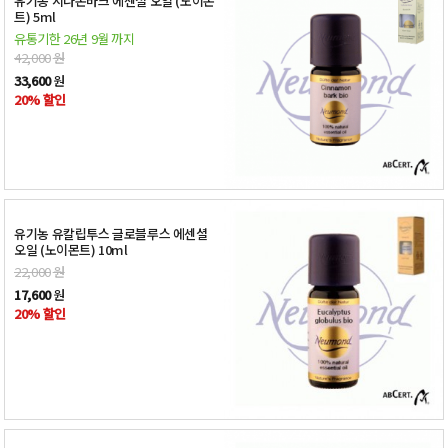
유기농 시나몬바크 에센셜 오일 (노이몬
트) 5ml
유통기한 26년 9월 까지
42,000
원
33,600
원
20% 할인
유기농 유칼립투스 글로블루스 에센셜
오일 (노이몬트) 10ml
22,000
원
17,600
원
20% 할인