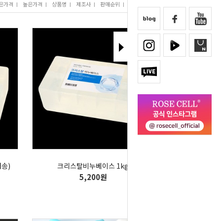
은가격
I
높은가격
I
상품명
I
제조사
I
판매순위
I
많이 본 상품
송)
크리스탈비누베이스 1kg
5,200원