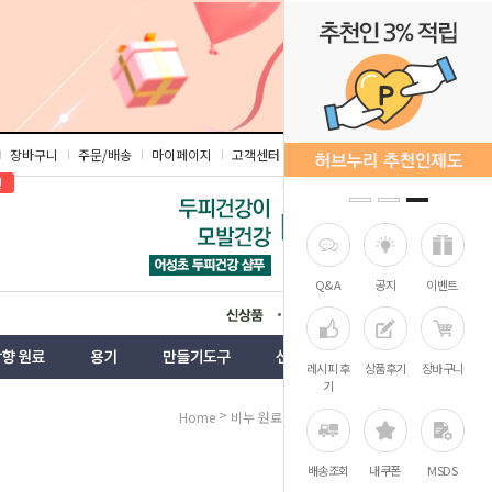
장바구니
주문/배송
마이페이지
고객센터
즐겨찾기
인
Q&A
공지
이벤트
상품
벤트
레시피 후
상품후기
장바구니
기
>
>
Home
비누 원료
비누베이스
배송조회
내쿠폰
MSDS