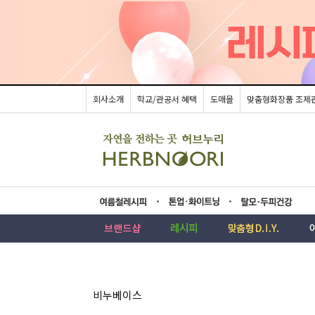
회사소개
학교/관공서 혜택
도매몰
맞춤형화장품 조제
름레시피
업·화이트닝
모두피건강
비누베이스