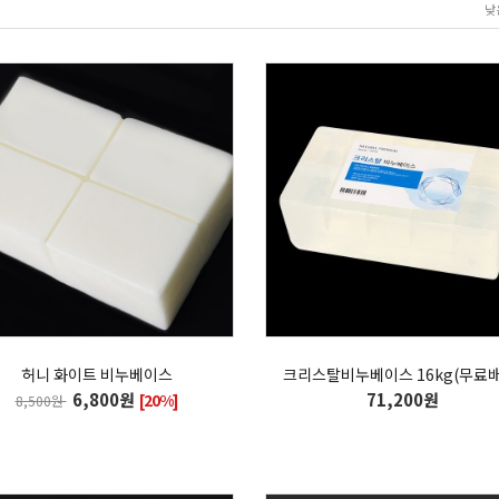
낮
허니 화이트 비누베이스
크리스탈비누베이스 16kg(무료배
6,800원
71,200원
[20%]
8,500원