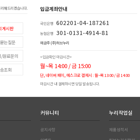
입금계좌안내
처리해드리겠습니다.
602201-04-187261
국민은행
의게시판
301-0131-4914-81
농협은행
묻는질문
예금주 (주)허브누리
피/원료문의
<입금확인 마감시간>
월~목 14:00 / 금 15:00
송조회
단, 네이버 페이, 에스크로 결제시 : 월~목 13:00 / 금 14:00
마감시간 내 결제하시면 당일 발송됩니다.
커뮤니티
누리작업실
공지사항
제품성적서