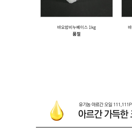
바오밥비누베이스 1kg
바
품절