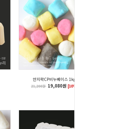
만지락CP비누베이스 1kg
19,080원
[10%]
21,200원