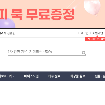
관리사 전용몰
로그인
회원가입
▲
첫구매 10% 할