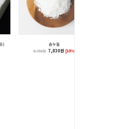
송)
솝누들
7,830원
[10%]
8,700원