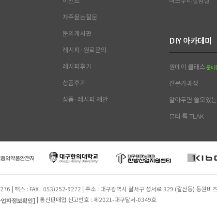
이벤트
허브누리실험실
자주묻는질문
문의게시판
DIY 아카데미
레시피·원료문의
레시피후기
원데이 클래스
준비
상품후기
전문가과정
상품·레시피 제안
알아두면 쓸모있는 
뷰티 톡 TLAK
2-9276 | 팩스 : FAX : 053)252-9272 | 주소 : 대구광역시 달서구 성서로 329 (갈산동)
| 통신판매업 신고번호 : 제2021-대구달서-0349호
사업자정보확인]