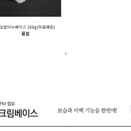
오밥비누베이스 16kg(무료배송)
품절
1