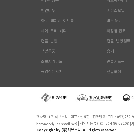
천연화장품
아로마·워터
천연비누
베이스오일
아토·베이비·여드름
비누 원료
헤어·두피·바디
화장품 원료
캔들·방향
캔들·방향원료
생활용품
용기
초보자가이드
만들기도구
동영상레시피
선물포장
회사명 : (주)허브누리 | 대표 : 신유현 | 전화번호 : TEL : 053)25
) | 사업자등록번호 : 504-86-07208
herbnoori@hanmail.net
[
Copyright by (주)허브누리. All rights reserved