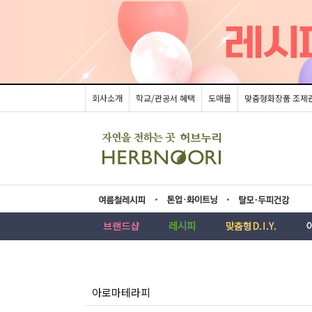
회사소개
학교/관공서 혜택
도매몰
맞춤형화장품 조제
름레시피
업·화이트닝
모두피건강
아로마테라피