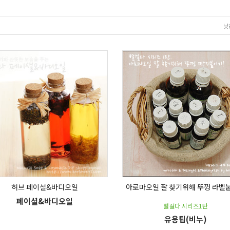
낮
허브 페이셜&바디오일
아로마오일 잘 찾기위해 뚜껑 라벨
페이셜&바디오일
별걸다 시리즈1탄
유용팁(비누)