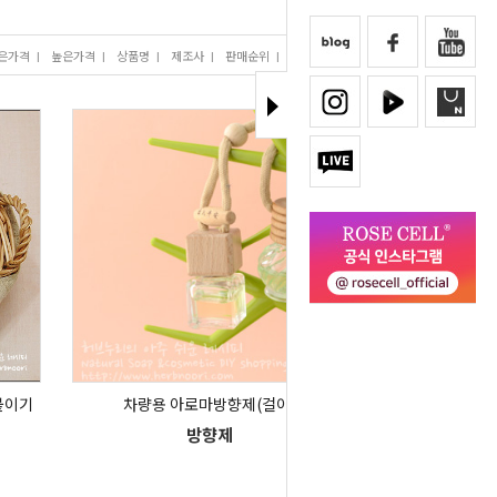
은가격
I
높은가격
I
상품명
I
제조사
I
판매순위
I
많이 본 상품
붙이기
차량용 아로마방향제(걸이)
방향제