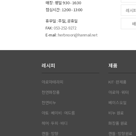
매장 : 평일 9:30 - 16:30
점심시간 : 12:00 - 13:00
레시
휴무일 : 주말, 공휴일
배
FAX :
053-252-9272
E-mail :
herbnoori@hanmail.net
레시피
제품
아로마테라피
KIT·완제품
천연화장품
아로마·워터
천연비누
베이스오일
아토·베이비·여드름
비누 원료
헤어·두피·바디
화장품 원료
캔들·방향
캔들·방향원료