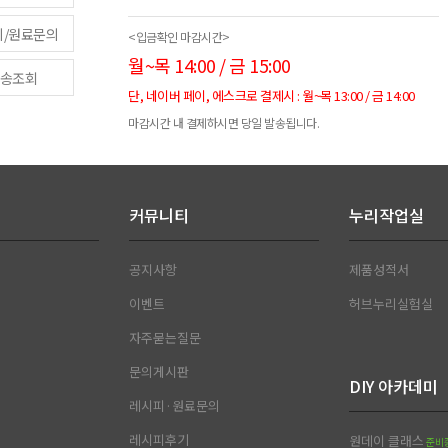
피/원료문의
<입금확인 마감시간>
월~목 14:00 / 금 15:00
송조회
단, 네이버 페이, 에스크로 결제시 : 월~목 13:00 / 금 14:00
마감시간 내 결제하시면 당일 발송됩니다.
커뮤니티
누리작업실
공지사항
제품성적서
이벤트
허브누리실험실
자주묻는질문
문의게시판
DIY 아카데미
레시피·원료문의
레시피후기
원데이 클래스
준비