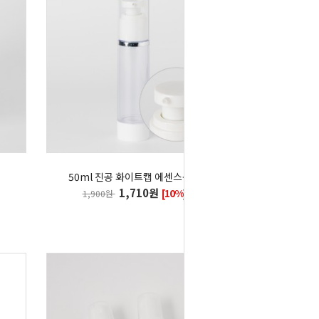
50ml 진공 화이트캡 에센스용기
1,710원
[10%]
1,900원