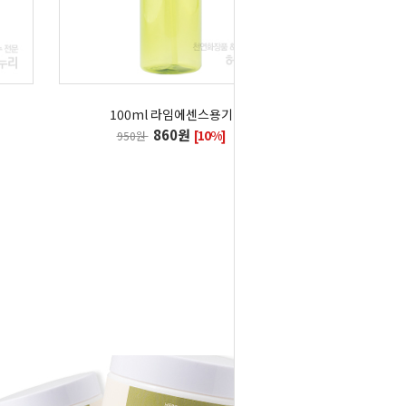
100ml 라임에센스용기
860원
[10%]
950원
1
2