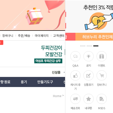
장바구니
주문/배송
마이페이지
고객센터
즐겨찾기
인
Q&A
공지
이벤트
상품
벤트
레시피 후
상품후기
장바구니
기
>
>
Home
용기
에센스
배송조회
내쿠폰
MSDS