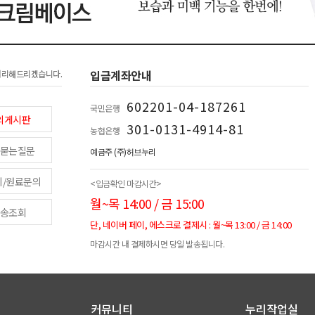
입금계좌안내
처리해드리겠습니다.
602201-04-187261
국민은행
의게시판
301-0131-4914-81
농협은행
묻는질문
예금주 (주)허브누리
피/원료문의
<입금확인 마감시간>
월~목 14:00 / 금 15:00
송조회
단, 네이버 페이, 에스크로 결제시 : 월~목 13:00 / 금 14:00
마감시간 내 결제하시면 당일 발송됩니다.
커뮤니티
누리작업실