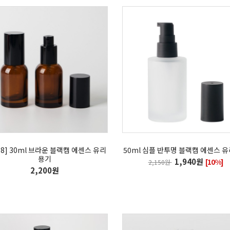
8] 30ml 브라운 블랙캡 에센스 유리
50ml 심플 반투명 블랙캡 에센스 
용기
1,940원
[10%]
2,150원
2,200원