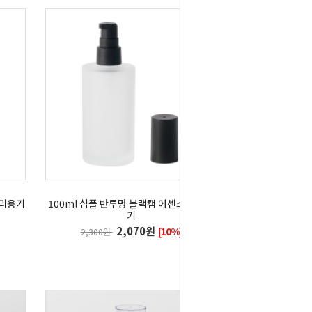
유리용기
100ml 심플 반투명 블랙캡 에센스 유리용
기
2,070원
[10%]
2,300원