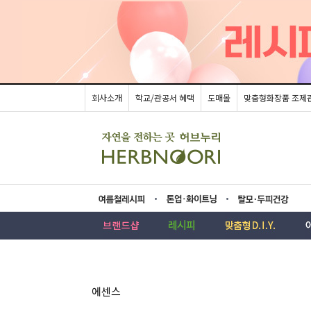
회사소개
학교/관공서 혜택
도매몰
맞춤형화장품 조제
름레시피
업·화이트닝
모두피건강
에센스