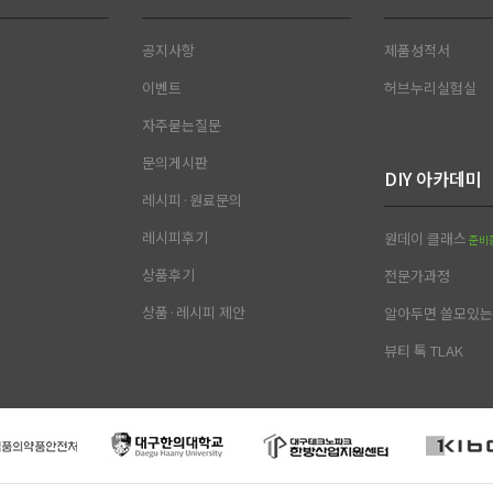
공지사항
제품성적서
이벤트
허브누리실험실
자주묻는질문
문의게시판
DIY 아카데미
레시피·원료문의
레시피후기
원데이 클래스
준비
상품후기
전문가과정
상품·레시피 제안
알아두면 쓸모있는 
뷰티 톡 TLAK