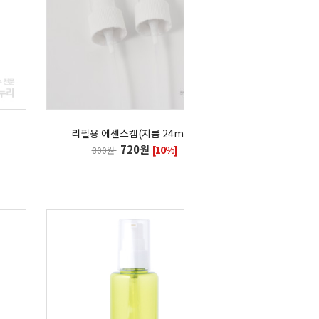
리필용 에센스캡(지름 24mm)
720원
[10%]
800원