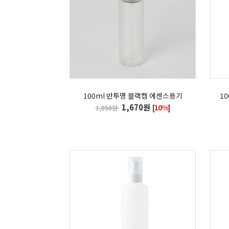
100ml 반투명 블랙캡 에센스용기
1
1,670원
[10%]
1,850원