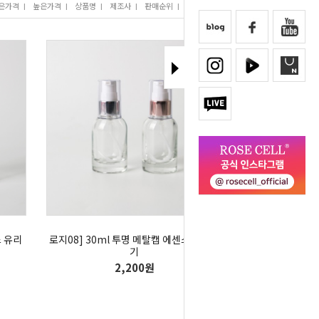
은가격
I
높은가격
I
상품명
I
제조사
I
판매순위
I
많이 본 상품
스 유리
로지08] 30ml 투명 메탈캡 에센스 유리용
기
2,200원