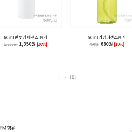
60ml 반투명 에센스 용기
50ml 라임에센스용기
1,350원
680원
[10%]
[10%]
1,500원
750원
1
2
[끝]