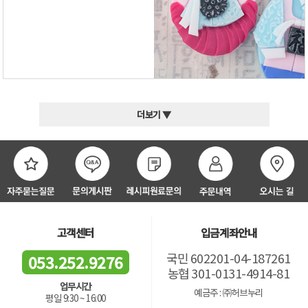
더보기 ▼
고객센터
입금계좌안내
국민 602201-04-187261
053.252.9276
농협 301-0131-4914-81
업무시간
예금주 : ㈜허브누리
평일 9:30 ~ 16:00