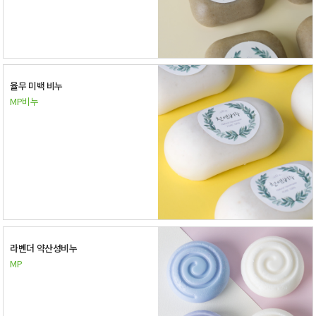
율무 미백 비누
MP비누
라벤더 약산성비누
MP