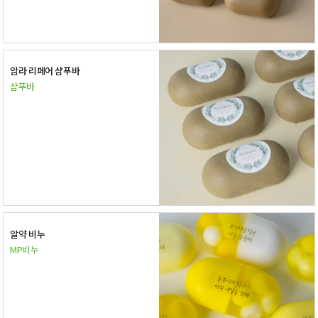
암라 리페어 샴푸바
샴푸바
알약 비누
MP비누