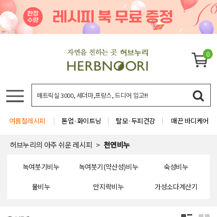
0
여름철레시피
톤업·화이트닝
탈모·두피건강
매끈 바디케어
허브누리의 아주 쉬운 레시피
천연비누
녹여붓기비누
녹여붓기(약산성)비누
숙성비누
물비누
만지락비누
가성소다계산기