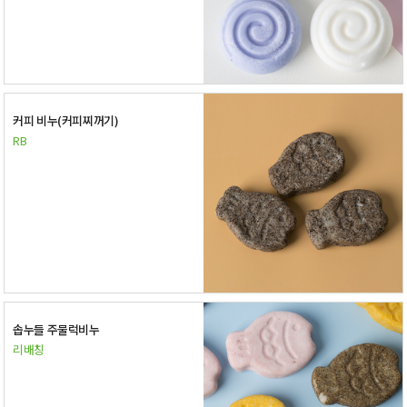
커피 비누(커피찌꺼기)
RB
솝누들 주물럭비누
리배칭