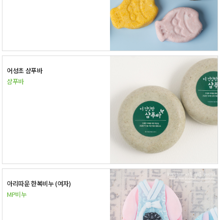
어성초 샴푸바
샴푸바
아리따운 한복비누 (여자)
MP비누