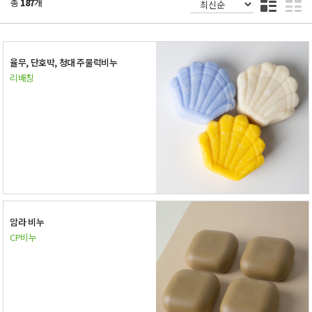
총
187
개
율무, 단호박, 청대 주물럭비누
리배칭
암라 비누
CP비누