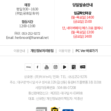
당일발송안내
매장
평일 9:30 ~ 16:30
입금확인마감
(주말/공휴일 휴무)
(월~목요일) 14:00
(금요일) 15:00
점심시간
12:00~13:00
단, 네이버페이/에스크로 결제시
(월~목요일) 13:00
FAX : 053-252-9272
(금요일) 14:00
Email : herbnoori@hanmail.net
이용안내
|
개인정보처리방침
|
이용약관
|
PC Ver 바로가기
상호명 : (주)허브누리/ 전화 : TEL : 053)252-9276
주소 : 대구광역시 달서구 성서로 329 (갈산동) 동원비즈플랫폼 3층 310호
사업자등록번호 : 504-86-07208
통신판매업신고 : 제2021-대구달서-0349호
대표 : 신유현/ 개인정보관리책임자 : 박종선