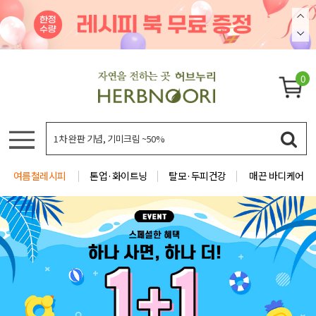
0
여름철레시피
톤업·화이트닝
탈모·두피건강
매끈 바디케어