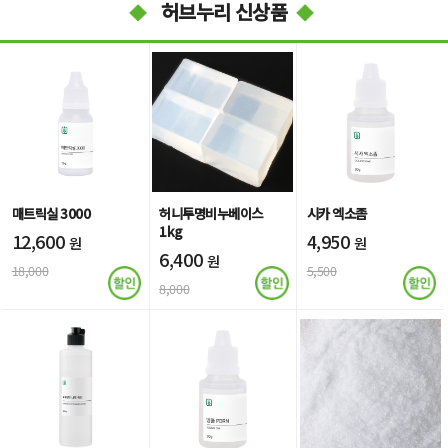
허브누리 신상품
매트릭실 3000
허니투명비누베이스
시카 엑소좀
1kg
12,600
4,950
원
원
6,400
원
18,000
5,500
8,000