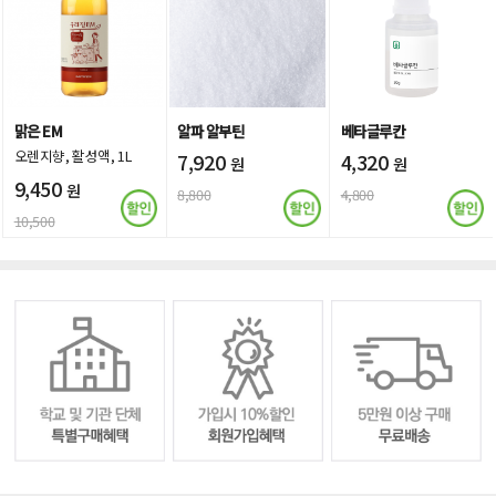
맑은 EM
알파 알부틴
베타글루칸
오렌지향, 활성액, 1L
7,920
4,320
원
원
9,450
원
8,800
4,800
10,500