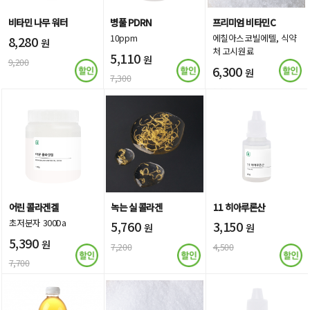
비타민 나무 워터
병풀 PDRN
프리미엄 비타민C
10ppm
에칠아스코빌에텔, 식약
8,280
원
처 고시원료
5,110
원
9,200
6,300
원
7,300
9,000
어린 콜라겐겔
녹는 실 콜라겐
11 히아루론산
초저분자 300Da
5,760
3,150
원
원
5,390
원
7,200
4,500
7,700