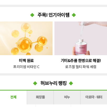
주목! 인기아이템
미백 원료
기미&주름 한병으로 해결!
프리미엄 비타민 C
로즈셀 멀티 파워 세럼
허브누리 랭킹
전체
화장품
비누
아로마·워터