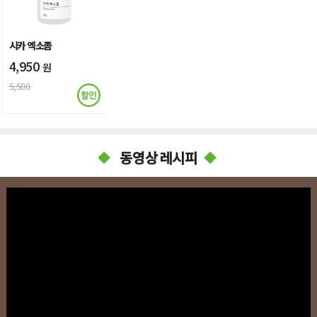
시카 엑소좀
4,950
원
5,500
동영상 레시피