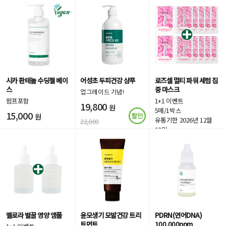
시카 판테놀 수딩젤 베이
어성초 두피건강 샴푸
로즈셀 멀티 파워 세럼 집
스
중 마스크
업그레이드 기념!
펌프포함
1+1 이벤트
19,800
원
5매/1박스
15,000
원
유통기한 2026년 12월
22,000
12일
18,000
원
멜로라 벌꿀 영양 앰플
윤모생기 모발건강 트리
PDRN(연어DNA)
트먼트
100,000ppm