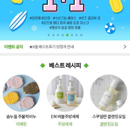
★7월 베스트후기 당첨자 안내
이벤트 공지
★8월 베스트후기 당첨자 안내
★8월 이벤트 안내
베스트 레시피
EM 버블주방세제
스쿠알란 클렌징오일
천연 모물엔
주방세제
클렌징오일
모기