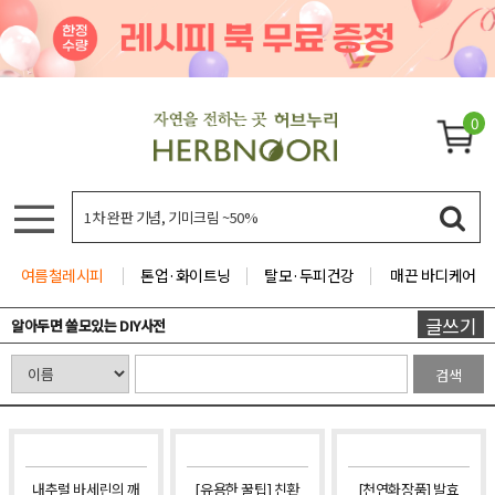
0
여름철레시피
톤업·화이트닝
탈모·두피건강
매끈 바디케어
글쓰기
알아두면 쓸모있는 DIY사전
검색
내추럴 바세린의 깨
[유용한 꿀팁] 친환
[천연화장품] 발효