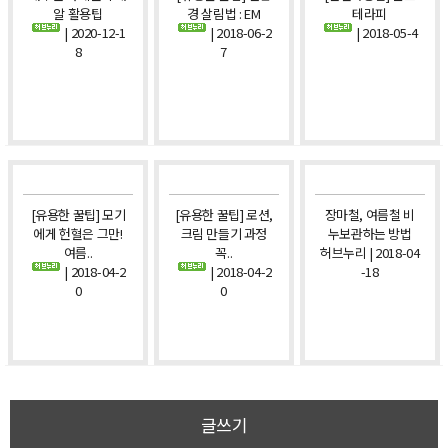
알 활용팁
경 살림법 : EM
테라피
| 2020-12-1
| 2018-06-2
| 2018-05-4
8
7
[유용한 꿀팁] 모기
[유용한 꿀팁] 로션,
장마철, 여름철 비
에게 헌혈은 그만!
크림 만들기 과정
누보관하는 방법
여름..
꼭..
허브누리 | 2018-04
| 2018-04-2
| 2018-04-2
-18
0
0
글쓰기