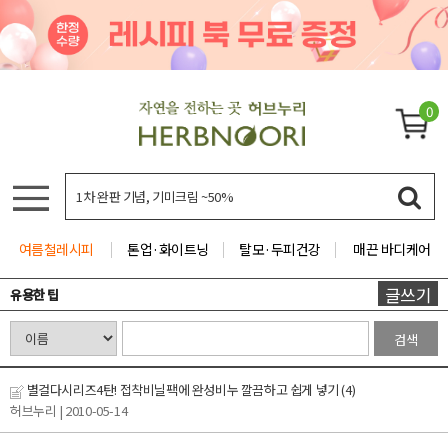
0
여름철레시피
톤업·화이트닝
탈모·두피건강
매끈 바디케어
글쓰기
유용한 팁
검색
별걸다시리즈4탄! 접착비닐팩에 완성비누 깔끔하고 쉽게 넣기
(4)
허브누리
| 2010-05-14