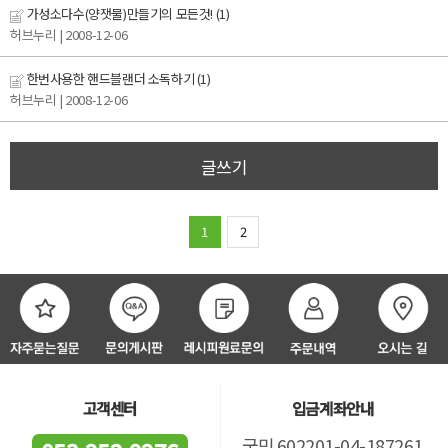
가성소다수(양잿물)만들기의 모든것!
(1)
허브누리
| 2008-12-06
한번사용한 핸드블랜더 소독하기
(1)
허브누리
| 2008-12-06
글쓰기
1
2
고객센터
입금계좌안내
국민 602201-04-187261