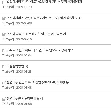
별걸다시리즈 3탄. 아로마오일 잘 찾기위해 뚜껑 딱지붙이기!
허브누리
| 2009-10-29
별걸다시리즈 2탄, 원형온도계로 온도 정확하게 측정하기
(1)
허브누리
| 2009-05-08
별걸다 시리즈. 비누베이스 힘 덜 들이고 자르기~
허브누리
| 2009-03-16
아주 사소한 노하우~바스붐, 비누 랩으로 포장하기^^
허브누리
| 2009-02-04
라벨출력방법
(2)
허브누리
| 2009-01-23
천연비누 만들기 6가지방법 (MP,CP,HP, 리베칭 등)
허브누리
| 2009-01-08
천연비누를 사용하면 좋은 점
허브누리
| 2009-01-08