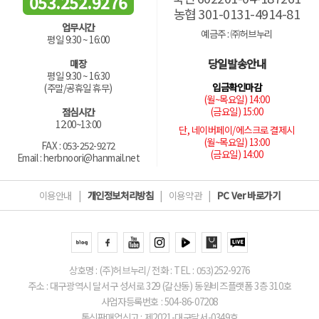
053.252.9276
농협 301-0131-4914-81
업무시간
예금주 : ㈜허브누리
평일 9:30 ~ 16:00
당일발송안내
매장
평일 9:30 ~ 16:30
입금확인마감
(주말/공휴일 휴무)
(월~목요일) 14:00
(금요일) 15:00
점심시간
12:00~13:00
단, 네이버페이/에스크로 결제시
(월~목요일) 13:00
FAX : 053-252-9272
(금요일) 14:00
Email : herbnoori@hanmail.net
이용안내
|
개인정보처리방침
|
이용약관
|
PC Ver 바로가기
상호명 : (주)허브누리/ 전화 : TEL : 053)252-9276
주소 : 대구광역시 달서구 성서로 329 (갈산동) 동원비즈플랫폼 3층 310호
사업자등록번호 : 504-86-07208
통신판매업신고 : 제2021-대구달서-0349호