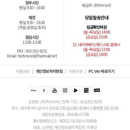
업무시간
예금주 : ㈜허브누리
평일 9:30 ~ 16:00
당일발송안내
매장
평일 9:30 ~ 16:30
입금확인마감
(주말/공휴일 휴무)
(월~목요일) 14:00
(금요일) 15:00
점심시간
12:00~13:00
단, 네이버페이/에스크로 결제시
(월~목요일) 13:00
FAX : 053-252-9272
(금요일) 14:00
Email : herbnoori@hanmail.net
이용안내
|
개인정보처리방침
|
이용약관
|
PC Ver 바로가기
상호명 : (주)허브누리/ 전화 : TEL : 053)252-9276
주소 : 대구광역시 달서구 성서로 329 (갈산동) 동원비즈플랫폼 3층 310호
사업자등록번호 : 504-86-07208
통신판매업신고 : 제2021-대구달서-0349호
대표 : 신유현/ 개인정보관리책임자 : 박종선