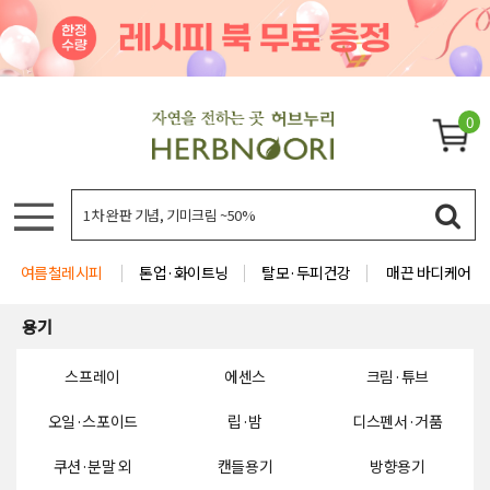
0
여름철레시피
톤업·화이트닝
탈모·두피건강
매끈 바디케어
용기
스프레이
에센스
크림·튜브
오일·스포이드
립·밤
디스펜서·거품
쿠션·분말 외
캔들용기
방향용기