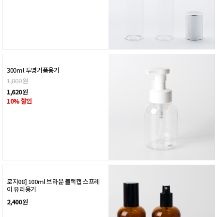
300ml 투명거품용기
1,800
원
1,620
원
10% 할인
로지08] 100ml 브라운 블랙캡 스프레
이 유리용기
2,400
원