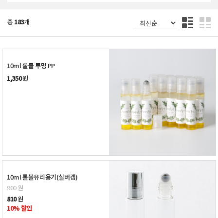
총
183
개
10ml 롤볼 투명 PP
1,350
원
10ml 롤볼유리용기(실버캡)
900
원
810
원
10% 할인