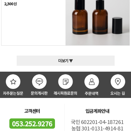
2,300
원
더보기 ▼
고객센터
입금계좌안내
국민 602201-04-187261
053.252.9276
농협 301-0131-4914-81