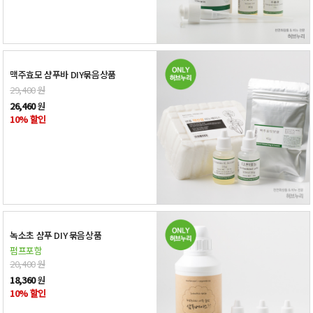
맥주효모 샴푸바 DIY묶음상품
29,400
원
26,460
원
10% 할인
녹소초 샴푸 DIY 묶음상품
펌프포함
20,400
원
18,360
원
10% 할인