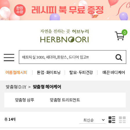
0
여름철레시피
톤업·화이트닝
탈모·두피건강
매끈 바디케어
맞춤형 D.I.Y.
맞춤형 헤어케어
맞춤형 샴푸
맞춤형 트리트먼트
총
14
개