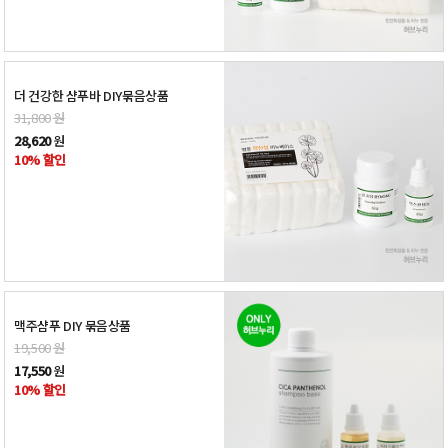
더 건강한 샴푸바 DIY묶음상품
31,800
원
28,620
원
10% 할인
맥주샴푸 DIY 묶음상품
19,500
원
17,550
원
10% 할인