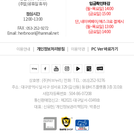
입금확인마감
(주말/공휴일 휴무)
(월~목요일) 14:00
(금요일) 15:00
점심시간
12:00~13:00
단, 네이버페이/에스크로 결제시
(월~목요일) 13:00
FAX : 053-252-9272
(금요일) 14:00
Email : herbnoori@hanmail.net
이용안내
|
개인정보처리방침
|
이용약관
|
PC Ver 바로가기
상호명 : (주)허브누리/ 전화 : TEL : 053)252-9276
주소 : 대구광역시 달서구 성서로 329 (갈산동) 동원비즈플랫폼 3층 310호
사업자등록번호 : 504-86-07208
통신판매업신고 : 제2021-대구달서-0349호
대표 : 신유현/ 개인정보관리책임자 : 박종선