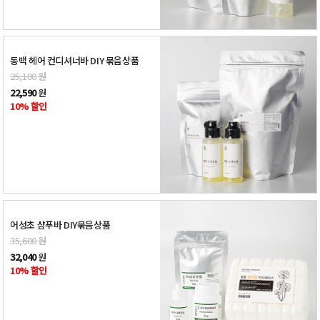
동백 헤어 컨디셔너바 DIY 묶음상품
25,100
원
22,590
원
10% 할인
어성초 샴푸바 DIY묶음상품
35,600
원
32,040
원
10% 할인