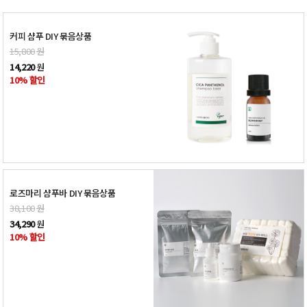
커피 샴푸 DIY 묶음상품
15,800
원
14,220
원
10% 할인
로즈마리 샴푸바 DIY 묶음상품
38,100
원
34,290
원
10% 할인