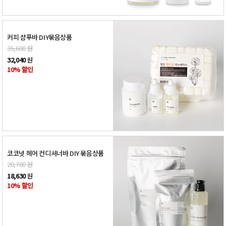
커피 샴푸바 DIY묶음상품
35,600
원
32,040
원
10% 할인
코코넛 헤어 컨디셔너바 DIY 묶음상품
20,700
원
18,630
원
10% 할인